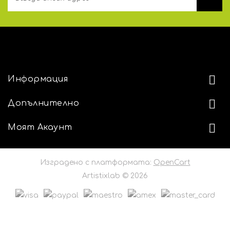
АДРЕС
Информация
Допълнително
Моят Акаунт
Изградено с платформата:
OpenCart
Artistixlab © 2026