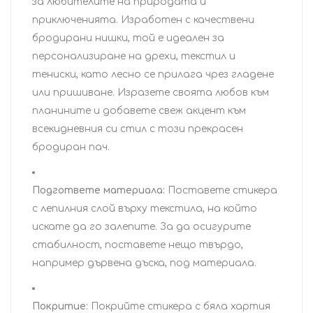
за любителите на природата и
приключенията. Изработен с качествени
бродирани нишки, той е идеален за
персонализиране на дрехи, текстил и
тениски, като лесно се прилага чрез гладене
или пришиване. Изразете своята любов към
планините и добавете свеж акцент към
всекидневния си стил с този прекрасен
бродиран пач.
Подгответе материала:
Поставете стикера
с лепилния слой върху текстила, на който
искате да го залепите. За да осигурите
стабилност, поставете нещо твърдо,
например дървена дъска, под материала.
Покритие:
Покрийте стикера с бяла хартия