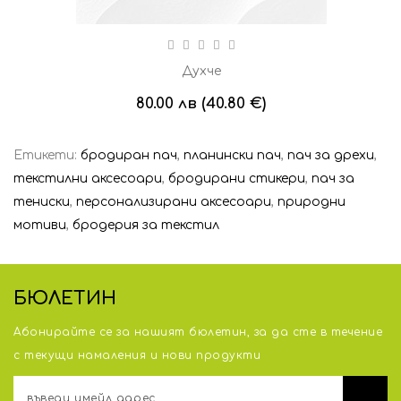
Духче
80.00 лв (40.80 €)
Етикети:
бродиран пач
,
планински пач
,
пач за дрехи
,
текстилни аксесоари
,
бродирани стикери
,
пач за
тениски
,
персонализирани аксесоари
,
природни
мотиви
,
бродерия за текстил
БЮЛЕТИН
Абонирайте се за нашият бюлетин, за да сте в течение
с тeкущи намаления и нови продукти