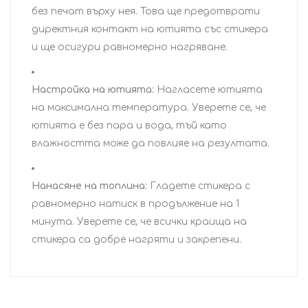
без печат върху нея. Това ще предотврати
директния контакт на ютията със стикера
и ще осигури равномерно нагряване.
Настройка на ютията:
Нагласете ютията
на максимална температура. Уверете се, че
ютията е без пара и вода, тъй като
влажността може да повлияе на резултата.
Нанасяне на топлина:
Гладете стикера с
равномерно натиск в продължение на 1
минута. Уверете се, че всички краища на
стикера са добре нагряти и закрепени.