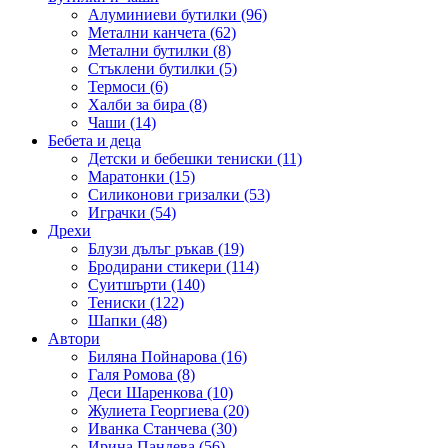
Алуминиеви бутилки (96)
Метални канчета (62)
Метални бутилки (8)
Стъклени бутилки (5)
Термоси (6)
Халби за бира (8)
Чаши (14)
Бебета и деца
Детски и бебешки тениски (11)
Маратонки (15)
Силиконови гризалки (53)
Играчки (54)
Дрехи
Блузи дълъг ръкав (19)
Бродирани стикери (114)
Суитшърти (140)
Тениски (122)
Шапки (48)
Автори
Биляна Пойнарова (16)
Галя Ромова (8)
Деси Шаренкова (10)
Жулиета Георгиева (20)
Иванка Станчева (30)
Ирина Пандева (56)