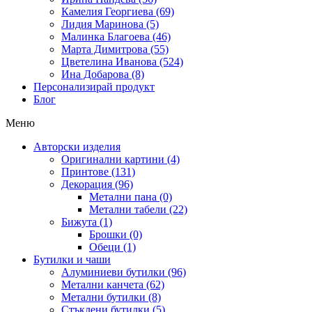
Камелия Георгиева (69)
Лидия Маринова (5)
Малинка Благоева (46)
Марта Димитрова (55)
Цветелина Иванова (524)
Ина Добарова (8)
Персонализирай продукт
Блог
Меню
Авторски изделия
Оригинални картини (4)
Принтове (131)
Декорация (96)
Метални пана (0)
Метални табели (22)
Бижута (1)
Брошки (0)
Обеци (1)
Бутилки и чаши
Алуминиеви бутилки (96)
Метални канчета (62)
Метални бутилки (8)
Стъклени бутилки (5)