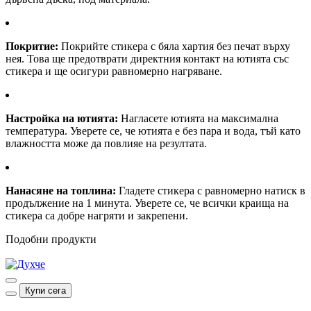
Покритие:
Покрийте стикера с бяла хартия без печат върху
нея. Това ще предотврати директния контакт на ютията със
стикера и ще осигури равномерно нагряване.
Настройка на ютията:
Нагласете ютията на максимална
температура. Уверете се, че ютията е без пара и вода, тъй като
влажността може да повлияе на резултата.
Нанасяне на топлина:
Гладете стикера с равномерно натиск в
продължение на 1 минута. Уверете се, че всички краища на
стикера са добре нагряти и закрепени.
Подобни продукти
Купи сега