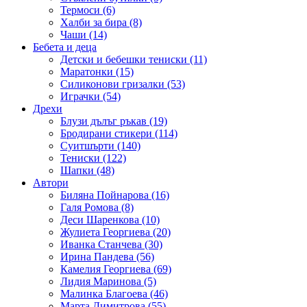
Термоси (6)
Халби за бира (8)
Чаши (14)
Бебета и деца
Детски и бебешки тениски (11)
Маратонки (15)
Силиконови гризалки (53)
Играчки (54)
Дрехи
Блузи дълъг ръкав (19)
Бродирани стикери (114)
Суитшърти (140)
Тениски (122)
Шапки (48)
Автори
Биляна Пойнарова (16)
Галя Ромова (8)
Деси Шаренкова (10)
Жулиета Георгиева (20)
Иванка Станчева (30)
Ирина Пандева (56)
Камелия Георгиева (69)
Лидия Маринова (5)
Малинка Благоева (46)
Марта Димитрова (55)