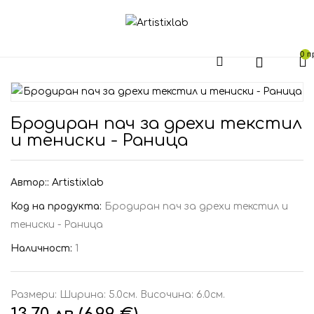
0 п
Бродиран пач за дрехи текстил
и тениски - Раница
Автор::
Artistixlab
Код на продукта:
Бродиран пач за дрехи текстил и
тениски - Раница
Наличност:
1
Размери: Ширина: 5.0см. Височина: 6.0см.