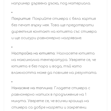
например дървена дъска, под материала.
Покритие:
Покрийте стикера с бяла хартия
без печат върху нея. Това ще предотврати
директния контакт на ютията със стикера
и ще осигури равномерно нагряване.
Настройка на ютията:
Нагласете ютията
на максимална температура. Уверете се, че
ютията е без пара и вода, тъй като
влажността може да повлияе на резултата.
Нанасяне на топлина:
Гладете стикера с
равномерно натиск в продължение на 1
минута. Уверете се, че всички краища на
стикера са добре нагряти и закрепени.