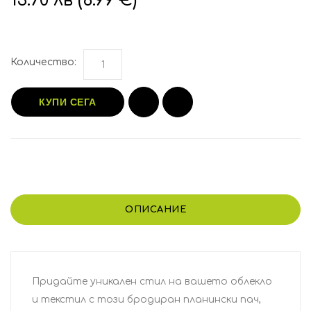
13.70 лв (6.99 €)
Количество:
КУПИ СЕГА
ОПИСАНИЕ
Придайте уникален стил на вашето облекло
и текстил с този бродиран планински пач,