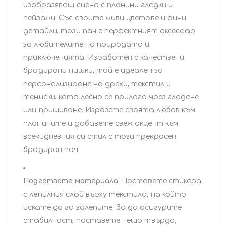
изобразяващ сцена с планини гледки и
пейзажи. Със своите живи цветове и фини
детайли, този пач е перфектният аксесоар
за любителите на природата и
приключенията. Изработен с качествени
бродирани нишки, той е идеален за
персонализиране на дрехи, текстил и
тениски, като лесно се прилага чрез гладене
или пришиване. Изразете своята любов към
планините и добавете свеж акцент към
всекидневния си стил с този прекрасен
бродиран пач.
Подгответе материала:
Поставете стикера
с лепилния слой върху текстила, на който
искате да го залепите. За да осигурите
стабилност, поставете нещо твърдо,