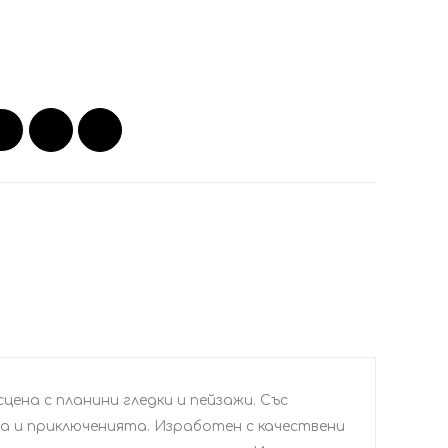
ена с планини гледки и пейзажи. Със
а и приключенията. Изработен с качествени