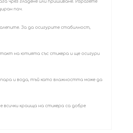
лага чрез гладене или пришиване. Изразете
диран пач.
залепите. За да осигурите стабилност,
нтакт на ютията със стикера и ще осигури
 пара и вода, тъй като влажността може да
че всички краища на стикера са добре