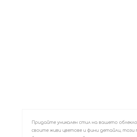
Придайте уникален стил на вашето облекло 
своите живи цветове и фини детайли, този