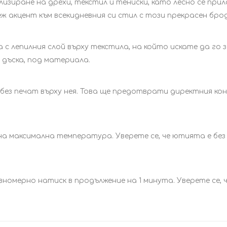
изиране на дрехи, текстил и тениски, като лесно се при
ж акцент към всекидневния си стил с този прекрасен бро
с лепилния слой върху текстила, на който искате да го 
дъска, под материала.
без печат върху нея. Това ще предотврати директния ко
 максимална температура. Уверете се, че ютията е без
номерно натиск в продължение на 1 минута. Уверете се, 