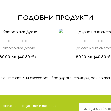
ПОДОБНИ ПРОДУКТИ
Котаракът Духче
Дърво на късмет
80.00 лв (40.80 €)
80.00 лв (40.80 €
рехи
,
текстилни аксесоари
,
бродирани стикери
,
пач за те
 бюлетин, за да сте в течение с