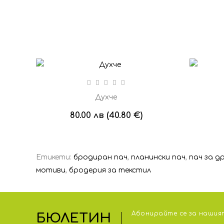
Духче
80.00 лв (40.80 €)
Етикети:
бродиран пач
,
планински пач
,
пач за д
мотиви
,
бродерия за текстил
Абонирайте се за нашият
БЮЛЕТИН