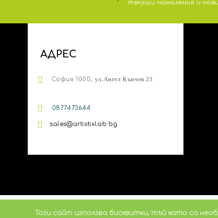
тeкущи намаления и нов
АДРЕС
София 1000,
ул.
Ангел Кънчев 25
0
877473644
sales@artistixlab.bg
Този сайт използва бисквитки, тъй като са нео