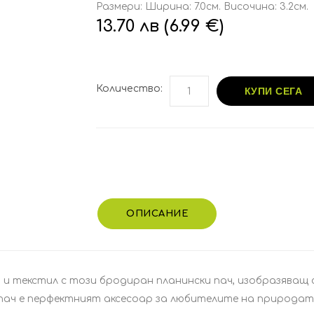
Размери: Ширина: 7.0см. Височина: 3.2см.
13.70 лв (6.99 €)
Количество:
КУПИ СЕГА
ОПИСАНИЕ
и текстил с този бродиран планински пач, изобразяващ сц
 пач е перфектният аксесоар за любителите на природат