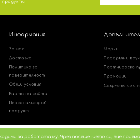
и продукти
Информация
Допълнител
За нас
Марки
Доставка
Подаръчни вау
Политика за
Партньорска п
поверителност
Промоции
Общи условия
Свържете се с 
Карта на сайта
Персонализирай
продукт
Изградено с платформата:
OpenCart
бходими за работата му. Чрез посещението си, вие прием