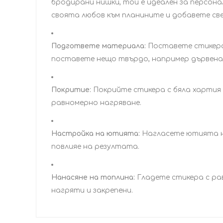
бродирани нишки, той е идеален за персонал
своята любов към планините и добавете све
Подгответе материала:
Поставете стикера 
поставете нещо твърдо, например дървена 
Покритие:
Покрийте стикера с бяла хартия 
равномерно нагряване.
Настройка на ютията:
Нагласете ютията на
повлияе на резултата.
Нанасяне на топлина:
Гладете стикера с рав
нагряти и закрепени.