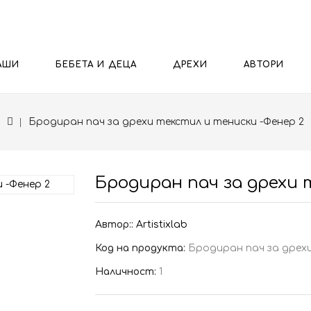
АШИ
БЕБЕТА И ДЕЦА
ДРЕХИ
АВТОРИ
Бродиран пач за дрехи текстил и тениски -Фенер 2
Бродиран пач за дрехи 
Автор::
Artistixlab
Код на продукта:
Бродиран пач за дрехи
Наличност:
1