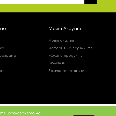
но
Моят Акаунт
Моят акаунт
чери
История на поръчките
рограма
Желани продукти
Бюлетин
нас
Заявки за връщане
ате използването на