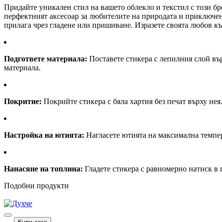
Придайте уникален стил на вашето облекло и текстил с този бр
перфектният аксесоар за любителите на природата и приключени
прилага чрез гладене или пришиване. Изразете своята любов къ
Подгответе материала:
Поставете стикера с лепилния слой върх
материала.
Покритие:
Покрийте стикера с бяла хартия без печат върху нея
Настройка на ютията:
Нагласете ютията на максимална температ
Нанасяне на топлина:
Гладете стикера с равномерно натиск в 
Подобни продукти