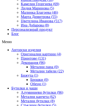
Камелия Георгиева (69)
Лидия Маринова (5)
Малинка Благоева (46)
Марта Димитрова (55)
Цветелина Иванова (517)
Ина Добарова (8)
Персонализирай продукт
Блог
Меню
Авторски изделия
Оригинални картини (4)
Принтове (131)
Декорация (96)
Метални пана (0)
Метални табели (22)
Бижута (1)
Брошки (0)
Обеци (1)
Бутилки и чаши
Алуминиеви бутилки (96)
Метални канчета (62)
Метални бутилки (8)
Стъклени бутилки (5)