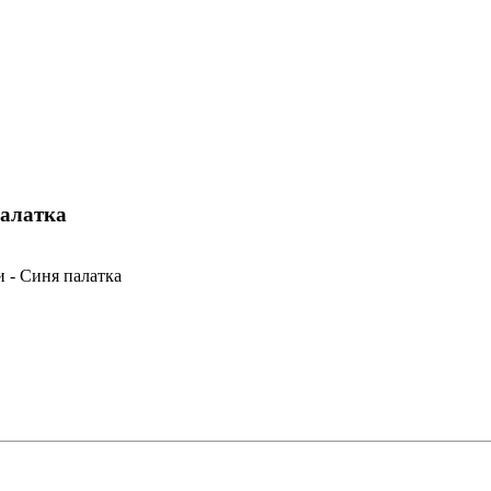
палатка
и - Синя палатка