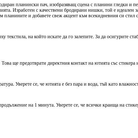
одиран планински пач, изобразяващ сцена с планини гледки и пе
ята. Изработен с качествени бродирани нишки, той е идеален за
м планините и добавете свеж акцент към всекидневния си стил с
у текстила, на който искате да го залепите. За да осигурите ст
. Това ще предотврати директния контакт на ютията със стикера
ура. Уверете се, че ютията е без пара и вода, тъй като влажнос
продължение на 1 минута. Уверете се, че всички краища на стикер