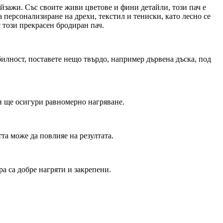
йзажи. Със своите живи цветове и фини детайли, този пач е
 персонализиране на дрехи, текстил и тениски, като лесно се
 този прекрасен бродиран пач.
абилност, поставете нещо твърдо, например дървена дъска, под
 и ще осигури равномерно нагряване.
тта може да повлияе на резултата.
а са добре нагряти и закрепени.