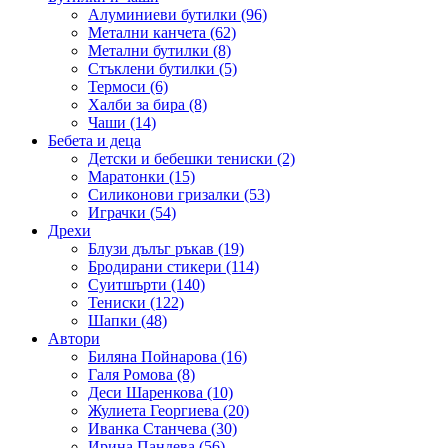
Алуминиеви бутилки (96)
Метални канчета (62)
Метални бутилки (8)
Стъклени бутилки (5)
Термоси (6)
Халби за бира (8)
Чаши (14)
Бебета и деца
Детски и бебешки тениски (2)
Маратонки (15)
Силиконови гризалки (53)
Играчки (54)
Дрехи
Блузи дълъг ръкав (19)
Бродирани стикери (114)
Суитшърти (140)
Тениски (122)
Шапки (48)
Автори
Биляна Пойнарова (16)
Галя Ромова (8)
Деси Шаренкова (10)
Жулиета Георгиева (20)
Иванка Станчева (30)
Ирина Пандева (56)