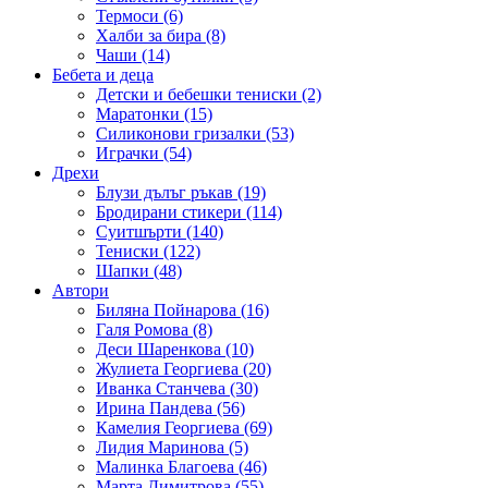
Термоси (6)
Халби за бира (8)
Чаши (14)
Бебета и деца
Детски и бебешки тениски (2)
Маратонки (15)
Силиконови гризалки (53)
Играчки (54)
Дрехи
Блузи дълъг ръкав (19)
Бродирани стикери (114)
Суитшърти (140)
Тениски (122)
Шапки (48)
Автори
Биляна Пойнарова (16)
Галя Ромова (8)
Деси Шаренкова (10)
Жулиета Георгиева (20)
Иванка Станчева (30)
Ирина Пандева (56)
Камелия Георгиева (69)
Лидия Маринова (5)
Малинка Благоева (46)
Марта Димитрова (55)