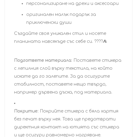
персонализиране на дрехи и аксесоари
оригинален малък подарък за
приключенски души
Създайте своя уникален стил и носете
планината навсякъде със себе си. ????️⛺
Подгответе материала:
Поставете стикера
с лепилния слой върху текстила, на който
искате да го залепите. За да осигурите
стабилност, поставете нещо твърдо,
например дървена дъска, под материала.
Покритие:
Покрийте стикера с бяла хартия
без печат върху нея. Това ще предотврати
директния контакт на ютията със стикера
и ще осигури равномерно нагряване.