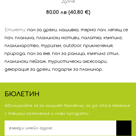
Духче
80.00 лв (40.80 €)
Етикети:
пач за дрехи
,
нашивка
,
термо пач
,
лепящ се
пач
,
планина
,
планински мотиви
,
палатка
,
къмпинг
,
планинарство
,
туризъм
,
outdoor
,
приключения
,
природа
,
пач за яке
,
пач за раница
,
къмпинг стил
,
планински пейзаж
,
туристически аксесоари
,
декорация за дрехи
,
подарък за планинар.
БЮЛЕТИН
Абонирайте се за нашият бюлетин, за да сте в течение
с тeкущи намаления и нови продукти