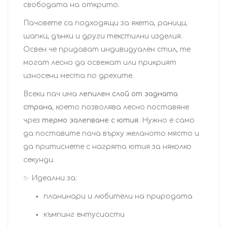
свободата на открито.
Пачовете са подходящи за якета, раници,
шапки, дънки и други текстилни изделия.
Освен че придават индивидуален стил, те
могат лесно да освежат или прикрият
износени места по дрехите.
Всеки пач има
лепилен слой от задната
страна
, което позволява лесно поставяне
чрез
термо залепване с ютия
. Нужно е само
да поставите пача върху желаното място и
да притиснете с нагрята ютия за няколко
секунди.
✨ Идеални за:
планинари и любители на природата
къмпинг ентусиасти