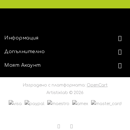
АДРЕС
Информация
Допълнително
Моят Акаунт
Изградено с платформата:
OpenCart
Artistixlab © 2026