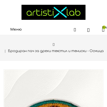
0 п
Меню
Бродиран пач за дрехи текстил и тениски - Осмица