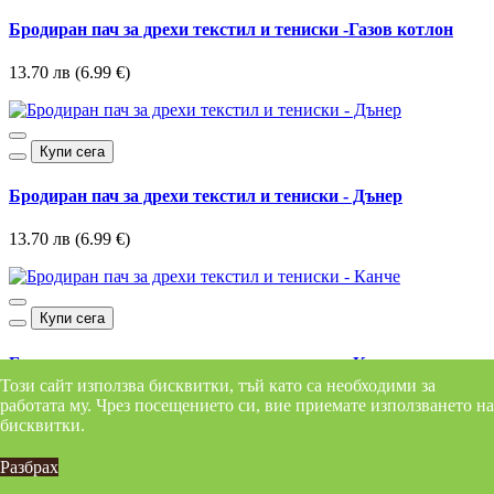
Бродиран пач за дрехи текстил и тениски -Газов котлон
13.70 лв (6.99 €)
Купи сега
Бродиран пач за дрехи текстил и тениски - Дънер
13.70 лв (6.99 €)
Купи сега
Бродиран пач за дрехи текстил и тениски - Канче
Този сайт използва бисквитки, тъй като са необходими за
работата му. Чрез посещението си, вие приемате използването на
13.70 лв (6.99 €)
бисквитки.
Разбрах
Купи сега