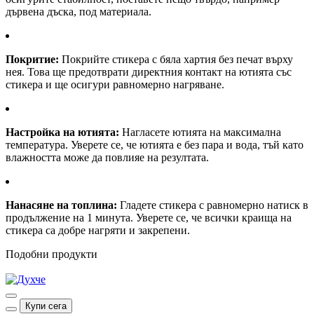
дървена дъска, под материала.
Покритие:
Покрийте стикера с бяла хартия без печат върху
нея. Това ще предотврати директния контакт на ютията със
стикера и ще осигури равномерно нагряване.
Настройка на ютията:
Нагласете ютията на максимална
температура. Уверете се, че ютията е без пара и вода, тъй като
влажността може да повлияе на резултата.
Нанасяне на топлина:
Гладете стикера с равномерно натиск в
продължение на 1 минута. Уверете се, че всички краища на
стикера са добре нагряти и закрепени.
Подобни продукти
Купи сега