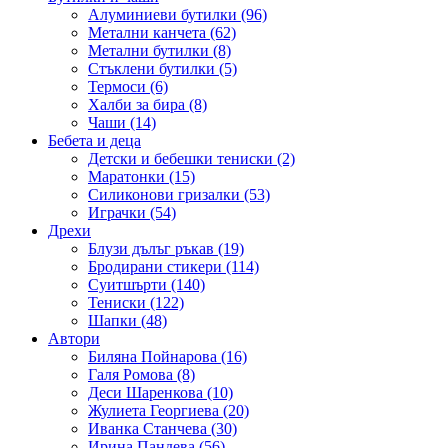
Алуминиеви бутилки (96)
Метални канчета (62)
Метални бутилки (8)
Стъклени бутилки (5)
Термоси (6)
Халби за бира (8)
Чаши (14)
Бебета и деца
Детски и бебешки тениски (2)
Маратонки (15)
Силиконови гризалки (53)
Играчки (54)
Дрехи
Блузи дълъг ръкав (19)
Бродирани стикери (114)
Суитшърти (140)
Тениски (122)
Шапки (48)
Автори
Биляна Пойнарова (16)
Галя Ромова (8)
Деси Шаренкова (10)
Жулиета Георгиева (20)
Иванка Станчева (30)
Ирина Пандева (56)