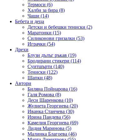
Термоси (6)
Халби за бира (8)
Чаши (14)
Бебета и деца
Детски и бебешки тениски (2)
Маратонки (15)
Силиконови гризалки (53)
Играчки (54)
Дрехи
Блузи дълъг ръкав (19)
Бродирани стикери (114)
Суитшърти (140)
Тениски (122)
Шапки (48)
Автори
Биляна Пойнарова (16)
Галя Ромова (8)
Деси Шаренкова (10)
Жулиета Георгиева (20)
Иванка Станчева (30)
Ирина Пандева (56)
Камелия Георгиева (69)
Лидия Маринова (5)
Малинка Благоева (46)
Марта Димитрова (55)