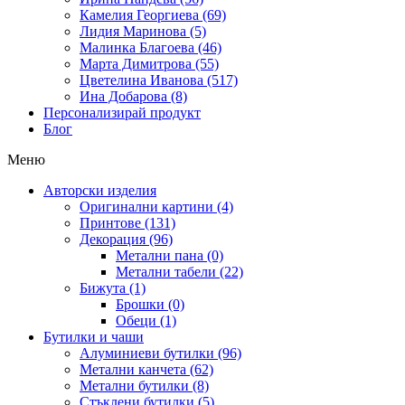
Камелия Георгиева (69)
Лидия Маринова (5)
Малинка Благоева (46)
Марта Димитрова (55)
Цветелина Иванова (517)
Ина Добарова (8)
Персонализирай продукт
Блог
Меню
Авторски изделия
Оригинални картини (4)
Принтове (131)
Декорация (96)
Метални пана (0)
Метални табели (22)
Бижута (1)
Брошки (0)
Обеци (1)
Бутилки и чаши
Алуминиеви бутилки (96)
Метални канчета (62)
Метални бутилки (8)
Стъклени бутилки (5)