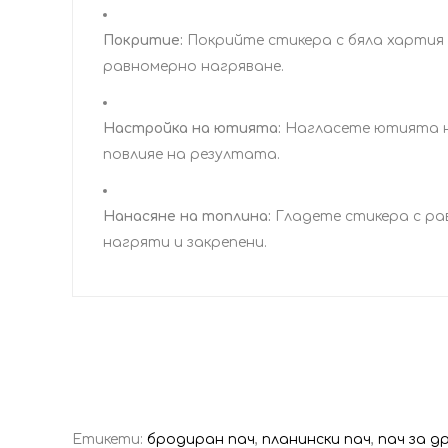
Покритие:
Покрийте стикера с бяла хартия 
равномерно нагряване.
Настройка на ютията:
Нагласете ютията на
повлияе на резултата.
Нанасяне на топлина:
Гладете стикера с рав
нагряти и закрепени.
Етикети:
бродиран пач
,
планински пач
,
пач за д