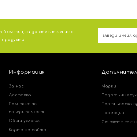
 бюлетин, за да сте в течение с
и продукти
Информация
Допълнител
За нас
Марки
Доставка
Подаръчни вау
Политика за
Партньорска п
поверителност
Промоции
Общи условия
Свържете се с 
Карта на сайта