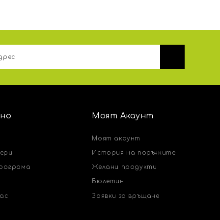
но
Моят Акаунт
Моят акаунт
чери
История на поръчките
рограма
Желани продукти
Бюлетин
нас
Заявки за връщане