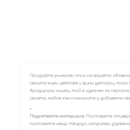
Придайте уникален стил на вашето облекло 
своите живи цветове и фини детайли, този
бродирани нишки, той е идеален за персонал
своята любов към планините и добавете све
Подгответе материала:
Поставете стикера 
поставете нещо твърдо, например дървена 