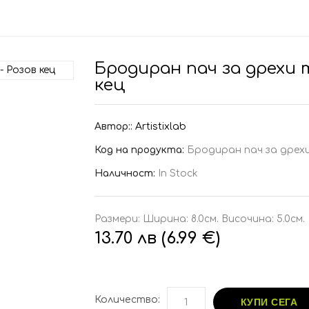
Бродиран пач за дрехи 
кец
Автор::
Artistixlab
Код на продукта:
Бродиран пач за дрехи
Наличност:
In Stock
Размери: Ширина: 8.0см. Височина: 5.0см.
13.70 лв (6.99 €)
Количество:
КУПИ СЕГА