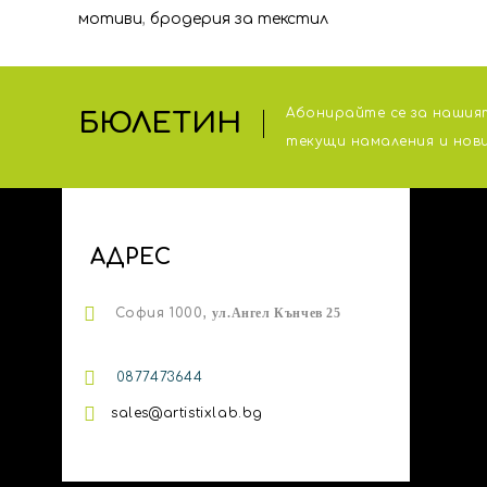
мотиви
,
бродерия за текстил
Абонирайте се за нашият
БЮЛЕТИН
тeкущи намаления и нов
АДРЕС
София 1000,
ул.
Ангел Кънчев 25
0
877473644
sales@artistixlab.bg