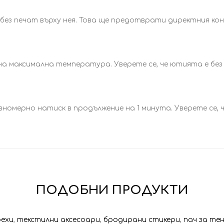
без печат върху нея. Това ще предотврати директния ко
 максимална температура. Уверете се, че ютията е без
номерно натиск в продължение на 1 минута. Уверете се, 
ПОДОБНИ ПРОДУКТИ
рехи
,
текстилни аксесоари
,
бродирани стикери
,
пач за те