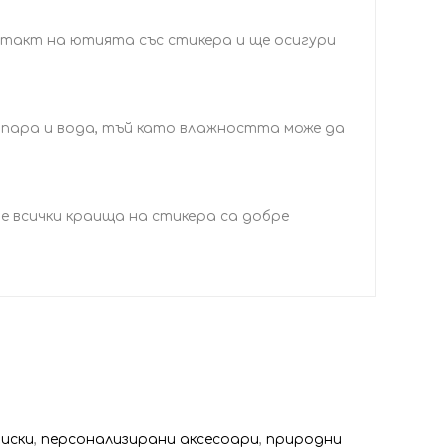
нтакт на ютията със стикера и ще осигури
 пара и вода, тъй като влажността може да
че всички краища на стикера са добре
ниски
,
персонализирани аксесоари
,
природни