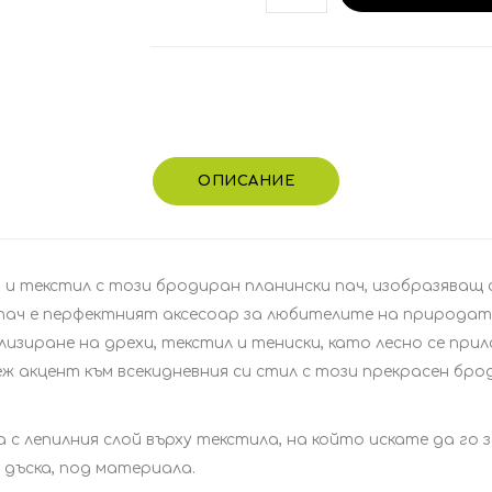
ОПИСАНИЕ
и текстил с този бродиран планински пач, изобразяващ сц
 пач е перфектният аксесоар за любителите на природат
изиране на дрехи, текстил и тениски, като лесно се при
ж акцент към всекидневния си стил с този прекрасен бро
с лепилния слой върху текстила, на който искате да го 
дъска, под материала.