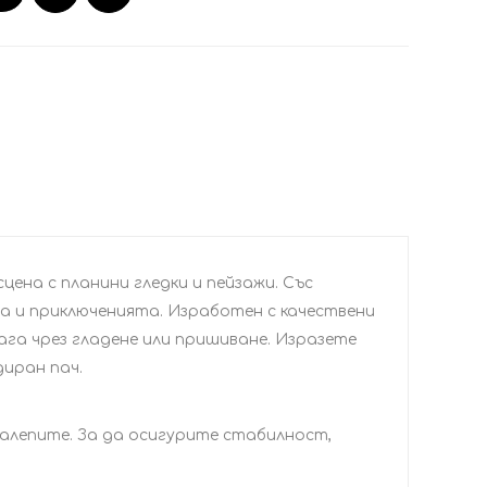
ена с планини гледки и пейзажи. Със
а и приключенията. Изработен с качествени
лага чрез гладене или пришиване. Изразете
диран пач.
залепите. За да осигурите стабилност,