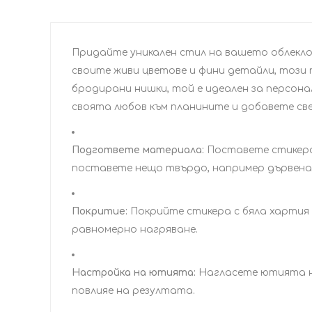
Придайте уникален стил на вашето облекло 
своите живи цветове и фини детайли, този
бродирани нишки, той е идеален за персонал
своята любов към планините и добавете све
Подгответе материала:
Поставете стикера 
поставете нещо твърдо, например дървена 
Покритие:
Покрийте стикера с бяла хартия 
равномерно нагряване.
Настройка на ютията:
Нагласете ютията на
повлияе на резултата.