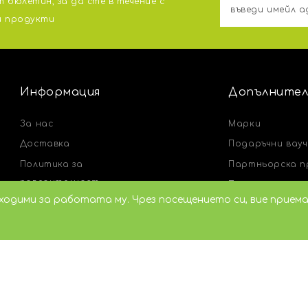
 бюлетин, за да сте в течение с
и продукти
Информация
Допълнител
За нас
Марки
Доставка
Подаръчни вау
Политика за
Партньорска п
поверителност
Промоции
бходими за работата му. Чрез посещението си, вие прием
Общи условия
Свържете се с 
Карта на сайта
Персонализирай
продукт