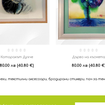
Котаракът Духче
Дърво на късмет
80.00 лв (40.80 €)
80.00 лв (40.80 €
рехи
,
текстилни аксесоари
,
бродирани стикери
,
пач за те