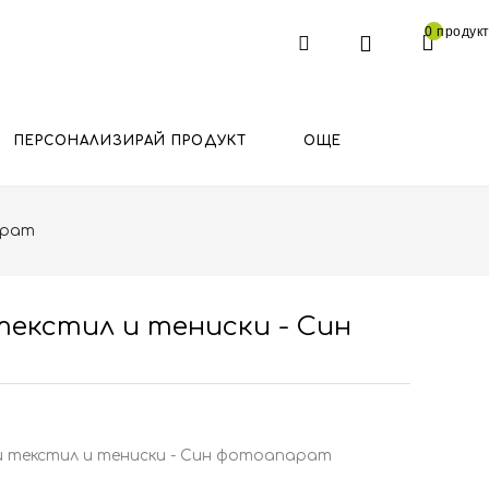
0 продукт
ПЕРСОНАЛИЗИРАЙ ПРОДУКТ
ОЩЕ
арат
текстил и тениски - Син
и текстил и тениски - Син фотоапарат