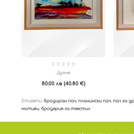
Духче
80.00 лв (40.80 €)
Етикети:
бродиран пач
,
планински пач
,
пач за д
мотиви
,
бродерия за текстил