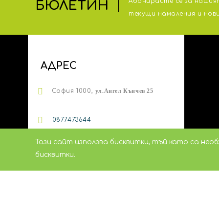
Абонирайте се за нашият
БЮЛЕТИН
тeкущи намаления и нов
АДРЕС
София 1000,
ул.
Ангел Кънчев 25
0
877473644
sales@artistixlab.bg
Този сайт използва бисквитки, тъй като са нео
бисквитки.