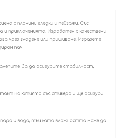
ена с планини гледки и пейзажи. Със
а и приключенията. Изработен с качествени
лага чрез гладене или пришиване. Изразете
диран пач.
залепите. За да осигурите стабилност,
нтакт на ютията със стикера и ще осигури
 пара и вода, тъй като влажността може да