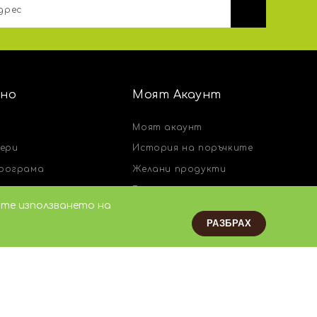
но
Моят Акаунт
Моят акаунт
чери
История на поръчките
рограма
Желани продукти
Бюлетин
ате използването на
нас
Заявки за връщане
РАЗБРАХ