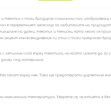
и текстил с този бродиран планински пач, изобразяващ сц
 пач е перфектният аксесоар за любителите на природат
изиране на дрехи, текстил и тениски, като лесно се при
ж акцент към всекидневния си стил с този прекрасен бро
с лепилния слой върху текстила, на който искате да го 
дъска, под материала.
без печат върху нея. Това ще предотврати директния ко
 максимална температура. Уверете се, че ютията е без