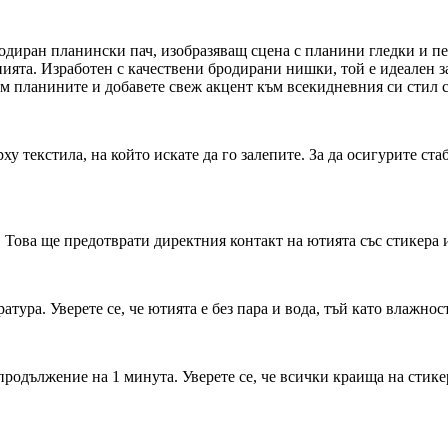
одиран планински пач, изобразяващ сцена с планини гледки и пе
ята. Изработен с качествени бродирани нишки, той е идеален за
м планините и добавете свеж акцент към всекидневния си стил с
у текстила, на който искате да го залепите. За да осигурите ст
. Това ще предотврати директния контакт на ютията със стикера
ура. Уверете се, че ютията е без пара и вода, тъй като влажнос
продължение на 1 минута. Уверете се, че всички краища на стикер