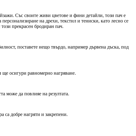
йзажи. Със своите живи цветове и фини детайли, този пач е
 персонализиране на дрехи, текстил и тениски, като лесно се
 този прекрасен бродиран пач.
абилност, поставете нещо твърдо, например дървена дъска, под
 и ще осигури равномерно нагряване.
тта може да повлияе на резултата.
а са добре нагряти и закрепени.