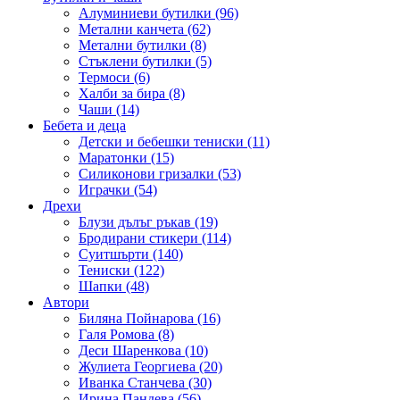
Алуминиеви бутилки (96)
Метални канчета (62)
Метални бутилки (8)
Стъклени бутилки (5)
Термоси (6)
Халби за бира (8)
Чаши (14)
Бебета и деца
Детски и бебешки тениски (11)
Маратонки (15)
Силиконови гризалки (53)
Играчки (54)
Дрехи
Блузи дълъг ръкав (19)
Бродирани стикери (114)
Суитшърти (140)
Тениски (122)
Шапки (48)
Автори
Биляна Пойнарова (16)
Галя Ромова (8)
Деси Шаренкова (10)
Жулиета Георгиева (20)
Иванка Станчева (30)
Ирина Пандева (56)