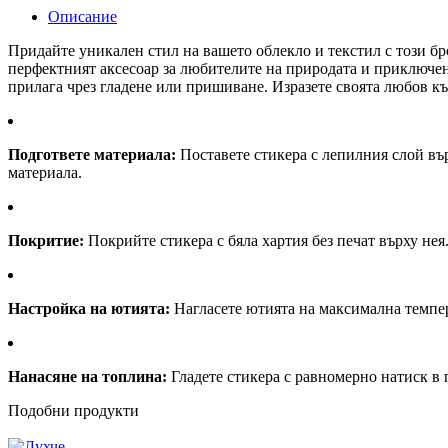
Описание
Придайте уникален стил на вашето облекло и текстил с този бр
перфектният аксесоар за любителите на природата и приключени
прилага чрез гладене или пришиване. Изразете своята любов къ
Подгответе материала:
Поставете стикера с лепилния слой върх
материала.
Покритие:
Покрийте стикера с бяла хартия без печат върху нея
Настройка на ютията:
Нагласете ютията на максимална температ
Нанасяне на топлина:
Гладете стикера с равномерно натиск в 
Подобни продукти