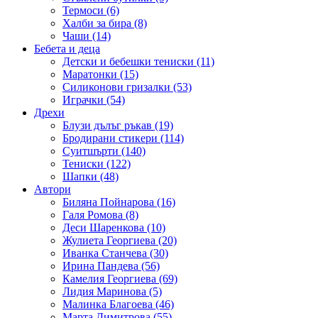
Термоси (6)
Халби за бира (8)
Чаши (14)
Бебета и деца
Детски и бебешки тениски (11)
Маратонки (15)
Силиконови гризалки (53)
Играчки (54)
Дрехи
Блузи дълъг ръкав (19)
Бродирани стикери (114)
Суитшърти (140)
Тениски (122)
Шапки (48)
Автори
Биляна Пойнарова (16)
Галя Ромова (8)
Деси Шаренкова (10)
Жулиета Георгиева (20)
Иванка Станчева (30)
Ирина Пандева (56)
Камелия Георгиева (69)
Лидия Маринова (5)
Малинка Благоева (46)
Марта Димитрова (55)