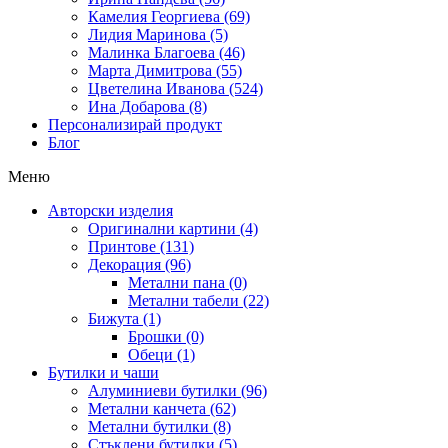
Камелия Георгиева (69)
Лидия Маринова (5)
Малинка Благоева (46)
Марта Димитрова (55)
Цветелина Иванова (524)
Ина Добарова (8)
Персонализирай продукт
Блог
Меню
Авторски изделия
Оригинални картини (4)
Принтове (131)
Декорация (96)
Метални пана (0)
Метални табели (22)
Бижута (1)
Брошки (0)
Обеци (1)
Бутилки и чаши
Алуминиеви бутилки (96)
Метални канчета (62)
Метални бутилки (8)
Стъклени бутилки (5)