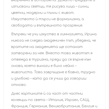
вкоренено в историята. Докато предците ѝ
изписвали светци, тя рисува лица – силни,
цветни, модерни и пълни с живот.
Изкуството ѝ търси не формализма, а
свободата и вътрешното прозрение.
Въпреки че учи изкуство в гимназията, Ирина
никога не следва академичен път, убедена, че
вратите на академията ще останат
затворени за нея. Вместо това животът я
отвежда в туризма, преди да се върне към
онова, което винаги е било нейно –
живописта. Това завръщане е бавно, трудно
и дълбоко – като да се учиш да говориш
отново.
Днес картините ѝ са част от частни
колекции по света – Италия, Израел, САЩ,
Франция, Германия, Великобритания, Белгия и