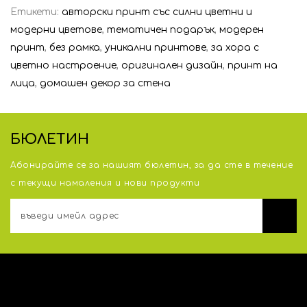
Етикети:
авторски принт със силни цветни и
модерни цветове
,
тематичен подарък
,
модерен
принт
,
без рамка
,
уникални принтове
,
за хора с
цветно настроение
,
оригинален дизайн
,
принт на
лица
,
домашен декор за стена
БЮЛЕТИН
Абонирайте се за нашият бюлетин, за да сте в течение
с тeкущи намаления и нови продукти
АДРЕС