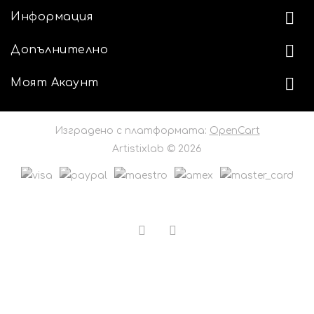
Информация
Допълнително
Моят Акаунт
Изградено с платформата:
OpenCart
Artistixlab © 2026