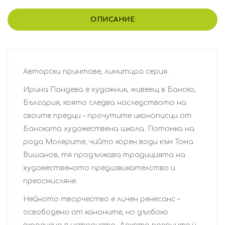
ОПИСАНИЕ
Авторски принтове, лимитира серия.
Ирина Пандева е художник, живеещ в Банско,
България, която следва наследството на
своите предци – прочутите иконописци от
Банската художествена школа. Потомка на
рода Молерите, чийто корен води към Тома
Вишанов, тя продължава традицията на
художественото предизвикателство и
преосмисляне.
Нейното творчество е личен ренесанс –
освободено от каноните, но дълбоко