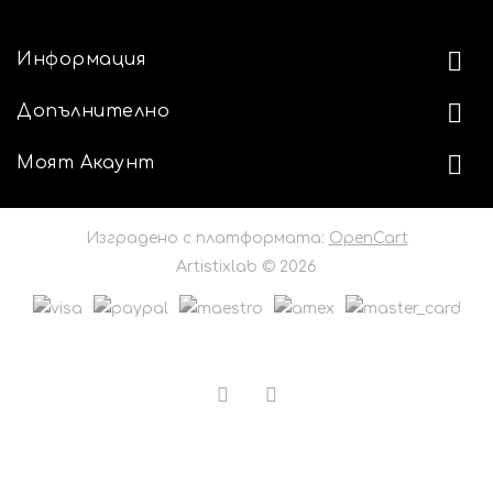
Информация
Допълнително
Моят Акаунт
Изградено с платформата:
OpenCart
Artistixlab © 2026