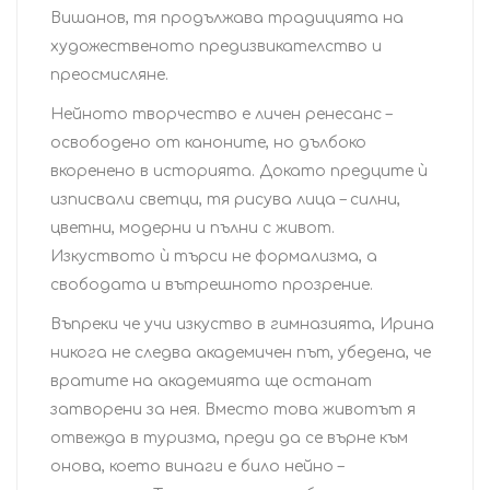
Вишанов, тя продължава традицията на
художественото предизвикателство и
преосмисляне.
Нейното творчество е личен ренесанс –
освободено от каноните, но дълбоко
вкоренено в историята. Докато предците ѝ
изписвали светци, тя рисува лица – силни,
цветни, модерни и пълни с живот.
Изкуството ѝ търси не формализма, а
свободата и вътрешното прозрение.
Въпреки че учи изкуство в гимназията, Ирина
никога не следва академичен път, убедена, че
вратите на академията ще останат
затворени за нея. Вместо това животът я
отвежда в туризма, преди да се върне към
онова, което винаги е било нейно –