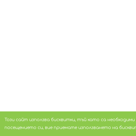
Този сайт използва бисквитки, тъй като са необходими
посещението си, вие приемате използването на бискви