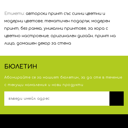
Етикети:
авторски принт със силни цветни и
модерни цветове
,
тематичен подарък
,
модерен
принт
,
без рамка
,
уникални принтове
,
за хора с
цветно настроение
,
оригинален дизайн
,
принт на
лица
,
домашен декор за стена
БЮЛЕТИН
Абонирайте се за нашият бюлетин, за да сте в течение
с тeкущи намаления и нови продукти
АДРЕС