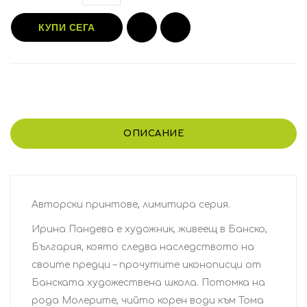
КУПИ СЕГА
ОПИСАНИЕ
Авторски принтове, лимитира серия.
Ирина Пандева е художник, живеещ в Банско,
България, която следва наследството на
своите предци – прочутите иконописци от
Банската художествена школа. Потомка на
рода Молерите, чийто корен води към Тома