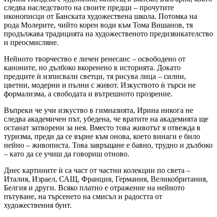
следва наследството на своите предци – прочутите
иконописци от Банската художествена школа. Потомка на
рода Молерите, чийто корен води към Тома Вишанов, тя
продължава традицията на художественото предизвикателство
и преосмисляне.
Нейното творчество е личен ренесанс – освободено от
каноните, но дълбоко вкоренено в историята. Докато
предците ѝ изписвали светци, тя рисува лица – силни,
цветни, модерни и пълни с живот. Изкуството ѝ търси не
формализма, а свободата и вътрешното прозрение.
Въпреки че учи изкуство в гимназията, Ирина никога не
следва академичен път, убедена, че вратите на академията ще
останат затворени за нея. Вместо това животът я отвежда в
туризма, преди да се върне към онова, което винаги е било
нейно – живописта. Това завръщане е бавно, трудно и дълбоко
– като да се учиш да говориш отново.
Днес картините ѝ са част от частни колекции по света –
Италия, Израел, САЩ, Франция, Германия, Великобритания,
Белгия и други. Всяко платно е отражение на нейното
пътуване, на търсенето на смисъл и радостта от
художествения бунт.