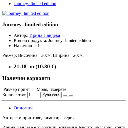
Journey- limited edition
Journey- limited edition
Автор::
Ирина Пандева
Код на продукта:
Journey- limited edition
Наличност:
1
Размер: Височина - 30см. Ширина - 20см.
21.18 лв (10.80 €)
Налични варианти
Размер принт
--- Моля, изберете ---
Количество:
Купи сега
Описание
Авторски принтове, лимитира серия.
Ирина Пандева е художник, живеещ в Банско, България, която