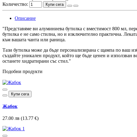
Количество:
Купи сега
Описание
"Представяме ви алуминиева бутилка с вместимост 800 мл, перф
бутилка е не само стилна, но и изключително практична. Лека
към вашата чанта или раница.
Тази бутилка може да бъде персонализирана с щампа по ваш изб
създайте уникален продукт, който ще бъде ценен и използван в
останете хидратирани със стил."
Подобни продукти
Купи сега
Жабок
27.00 лв (13.77 €)