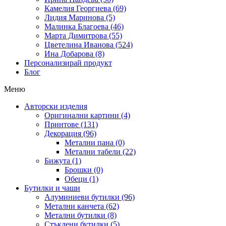
Камелия Георгиева (69)
Лидия Маринова (5)
Малинка Благоева (46)
Марта Димитрова (55)
Цветелина Иванова (524)
Ина Добарова (8)
Персонализирай продукт
Блог
Меню
Авторски изделия
Оригинални картини (4)
Принтове (131)
Декорация (96)
Метални пана (0)
Метални табели (22)
Бижута (1)
Брошки (0)
Обеци (1)
Бутилки и чаши
Алуминиеви бутилки (96)
Метални канчета (62)
Метални бутилки (8)
Стъклени бутилки (5)