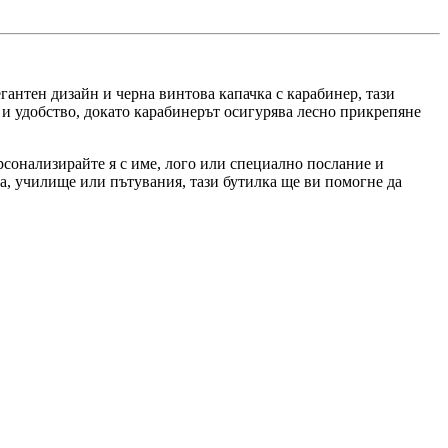
антен дизайн и черна винтова капачка с карабинер, тази
 и удобство, докато карабинерът осигурява лесно прикрепяне
рсонализирайте я с име, лого или специално послание и
са, училище или пътувания, тази бутилка ще ви помогне да