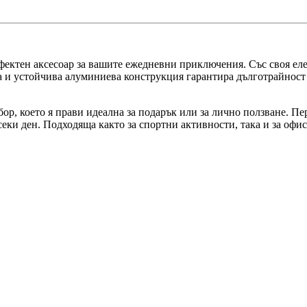
ектен аксесоар за вашите ежедневни приключения. Със своя елег
та и устойчива алуминиева конструкция гарантира дълготрайност
ор, което я прави идеална за подарък или за лично ползване. Пе
секи ден. Подходяща както за спортни активности, така и за офи