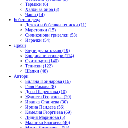
Термоси (6)
Халби за бира (8)
Чаши (14)
Бебета и деца
Детски и бебешки тениски (11)
Маратонки (15)
Силиконови гризалки (53)
Играчки (54)
Дрехи
Блузи дълъг ръкав (19)
Бродирани стикери (114)
Суитшърти (140)
Тениски (122)
Шапки (48)
Автори
Биляна Пойнарова (16)
Галя Ромова (8)
Деси Шаренкова (10)
Жулиета Георгиева (20)
Иванка Станчева (30)
Ирина Пандева (56)
Камелия Георгиева (69)
Лидия Маринова (5)
Малинка Благоева (46)
Марта Димитрова (55)