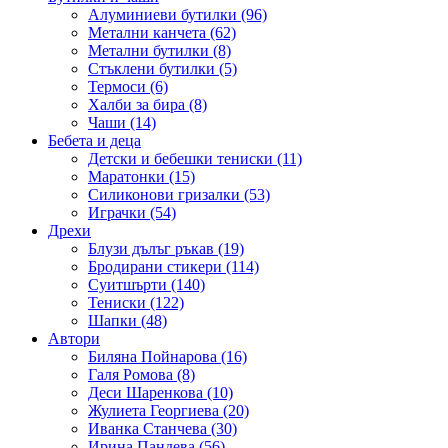
Алуминиеви бутилки (96)
Метални канчета (62)
Метални бутилки (8)
Стъклени бутилки (5)
Термоси (6)
Халби за бира (8)
Чаши (14)
Бебета и деца
Детски и бебешки тениски (11)
Маратонки (15)
Силиконови гризалки (53)
Играчки (54)
Дрехи
Блузи дълъг ръкав (19)
Бродирани стикери (114)
Суитшърти (140)
Тениски (122)
Шапки (48)
Автори
Биляна Пойнарова (16)
Галя Ромова (8)
Деси Шаренкова (10)
Жулиета Георгиева (20)
Иванка Станчева (30)
Ирина Пандева (56)