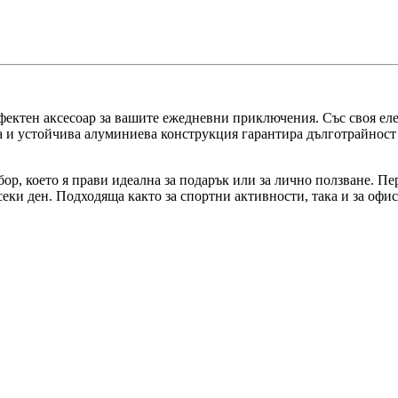
ектен аксесоар за вашите ежедневни приключения. Със своя елег
та и устойчива алуминиева конструкция гарантира дълготрайност
ор, което я прави идеална за подарък или за лично ползване. Пе
секи ден. Подходяща както за спортни активности, така и за офи