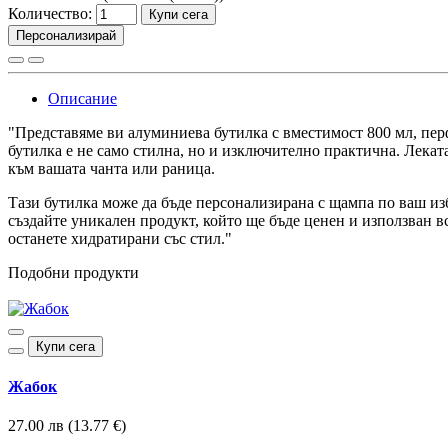
Количество:
Купи сега
Персонализирай
Описание
"Представяме ви алуминиева бутилка с вместимост 800 мл, перф
бутилка е не само стилна, но и изключително практична. Лека
към вашата чанта или раница.
Тази бутилка може да бъде персонализирана с щампа по ваш изб
създайте уникален продукт, който ще бъде ценен и използван в
останете хидратирани със стил."
Подобни продукти
Купи сега
Жабок
27.00 лв (13.77 €)