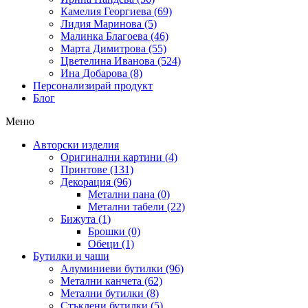
Камелия Георгиева (69)
Лидия Маринова (5)
Малинка Благоева (46)
Марта Димитрова (55)
Цветелина Иванова (524)
Ина Добарова (8)
Персонализирай продукт
Блог
Меню
Авторски изделия
Оригинални картини (4)
Принтове (131)
Декорация (96)
Метални пана (0)
Метални табели (22)
Бижута (1)
Брошки (0)
Обеци (1)
Бутилки и чаши
Алуминиеви бутилки (96)
Метални канчета (62)
Метални бутилки (8)
Стъклени бутилки (5)