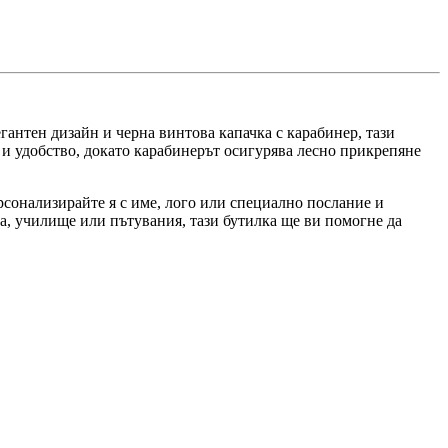
антен дизайн и черна винтова капачка с карабинер, тази
 и удобство, докато карабинерът осигурява лесно прикрепяне
рсонализирайте я с име, лого или специално послание и
са, училище или пътувания, тази бутилка ще ви помогне да