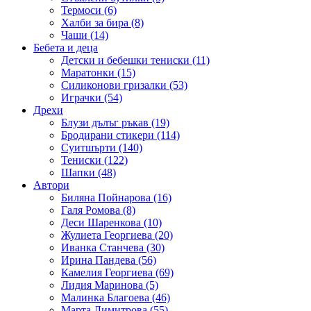
Термоси (6)
Халби за бира (8)
Чаши (14)
Бебета и деца
Детски и бебешки тениски (11)
Маратонки (15)
Силиконови гризалки (53)
Играчки (54)
Дрехи
Блузи дълъг ръкав (19)
Бродирани стикери (114)
Суитшърти (140)
Тениски (122)
Шапки (48)
Автори
Биляна Пойнарова (16)
Галя Ромова (8)
Деси Шаренкова (10)
Жулиета Георгиева (20)
Иванка Станчева (30)
Ирина Пандева (56)
Камелия Георгиева (69)
Лидия Маринова (5)
Малинка Благоева (46)
Марта Димитрова (55)