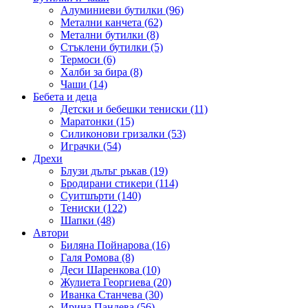
Алуминиеви бутилки (96)
Метални канчета (62)
Метални бутилки (8)
Стъклени бутилки (5)
Термоси (6)
Халби за бира (8)
Чаши (14)
Бебета и деца
Детски и бебешки тениски (11)
Маратонки (15)
Силиконови гризалки (53)
Играчки (54)
Дрехи
Блузи дълъг ръкав (19)
Бродирани стикери (114)
Суитшърти (140)
Тениски (122)
Шапки (48)
Автори
Биляна Пойнарова (16)
Галя Ромова (8)
Деси Шаренкова (10)
Жулиета Георгиева (20)
Иванка Станчева (30)
Ирина Пандева (56)