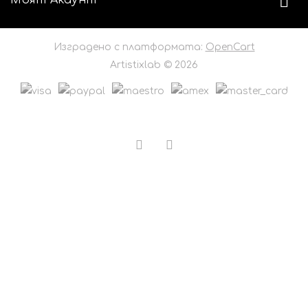
Моят Акаунт
Изградено с платформата:
OpenCart
Artistixlab © 2026