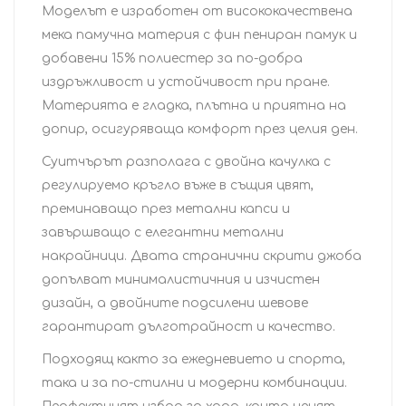
Моделът е изработен от висококачествена
мека памучна материя с фин пениран памук и
добавени 15% полиестер за по-добра
издръжливост и устойчивост при пране.
Материята е гладка, плътна и приятна на
допир, осигуряваща комфорт през целия ден.
Суитчърът разполага с двойна качулка с
регулируемо кръгло въже в същия цвят,
преминаващо през метални капси и
завършващо с елегантни метални
накрайници. Двата странични скрити джоба
допълват минималистичния и изчистен
дизайн, а двойните подсилени шевове
гарантират дълготрайност и качество.
Подходящ както за ежедневието и спорта,
така и за по-стилни и модерни комбинации.