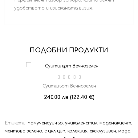
Перфектният избор за хора, които ценят
удобството и изисканата визия.
ПОДОБНИ ПРОДУКТИ
Суитшърт Вечнозелен
240.00 лв (122.40 €)
Етикети:
памученсуичър
,
уникаленстил
,
моденакцент
,
ментово зелено
,
с цял цип
,
колекция
,
ексклузивен
,
мода
,