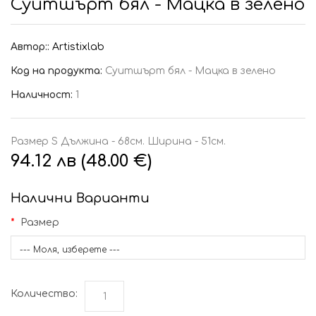
Суитшърт бял - Мацка в зелено
Автор::
Artistixlab
Код на продукта:
Суитшърт бял - Мацка в зелено
Наличност:
1
Размер S Дължина - 68см. Ширина - 51см.
94.12 лв (48.00 €)
Налични Варианти
Размер
--- Моля, изберете ---
Количество: