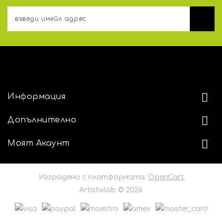
АДРЕС
Информация
Допълнително
Моят Акаунт
Изградено с платформата:
OpenCart
Artistixlab © 2026