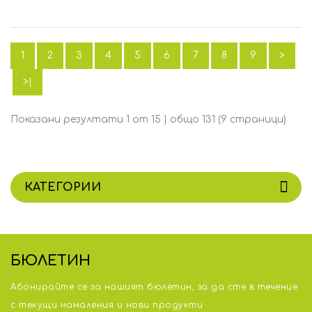
1
2
3
4
5
6
7
8
9
>
>|
Показани резултати 1 от 15 | общо 131 (9 страници)
КАТЕГОРИИ
БЮЛЕТИН
Абонирайте се за нашият бюлетин, за да сте в течение
с тeкущи намаления и нови продукти