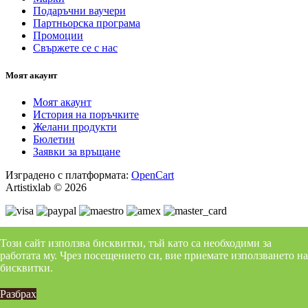
Подаръчни ваучери
Партньорска програма
Промоции
Свържете се с нас
Моят акаунт
Моят акаунт
История на поръчките
Желани продукти
Бюлетин
Заявки за връщане
Изградено с платформата:
OpenCart
Artistixlab © 2026
Този сайт използва бисквитки, тъй като са необходими за
работата му. Чрез посещението си, вие приемате използването на
Facebook
бисквитки.
Instagram
Разбрах