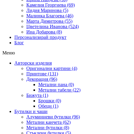
Камелия Георгиева (69)
Лидия Маринова (5)
Малинка Благоева (46)
Марта Димитрова (55)
Цветелина Иванова (524)
Ина Добарова (8)
Персонализирай продукт
Блог
Меню
Авторски изделия
Оригинални картини (4)
Принтове (131)
Декорация (96)
Метални пана (0)
Метални табели (22)
Бижута (1)
Брошки (0)
Обеци (1)
Бутилки и чаши
Алуминиеви бутилки (96)
Метални канчета (62)
Метални бутилки (8)
Стъклени бутилки (5)