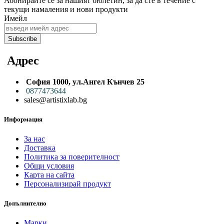
Абонирайте се за нашият бюлетин, за да сте в течение с
тeкущи намаления и нови продукти
Имейл
Subscribe
Адрес
София 1000,
ул.
Ангел Кънчев 25
0
877473644
sales@artistixlab.bg
Информация
За нас
Доставка
Политика за поверителност
Общи условия
Карта на сайта
Персонализирай продукт
Допълнително
Марки