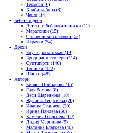
Термоси (6)
Халби за бира (8)
Чаши (14)
Бебета и деца
Детски и бебешки тениски (11)
Маратонки (15)
Силиконови гризалки (53)
Играчки (54)
Дрехи
Блузи дълъг ръкав (19)
Бродирани стикери (114)
Суитшърти (140)
Тениски (122)
Шапки (48)
Автори
Биляна Пойнарова (16)
Галя Ромова (8)
Деси Шаренкова (10)
Жулиета Георгиева (20)
Иванка Станчева (30)
Ирина Пандева (56)
Камелия Георгиева (69)
Лидия Маринова (5)
Малинка Благоева (46)
Марта Димитрова (55)