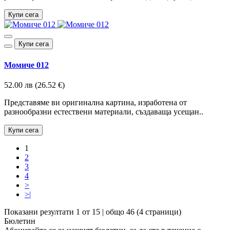
Купи сега
Купи сега
Момиче 012
52.00 лв (26.52 €)
Представяме ви оригинална картина, изработена от
разнообразни естествени материали, създаваща усещан..
Купи сега
1
2
3
4
>
>|
Показани резултати 1 от 15 | общо 46 (4 страници)
Бюлетин