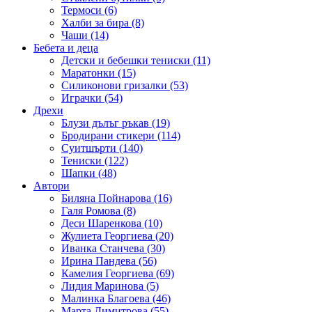
Термоси (6)
Халби за бира (8)
Чаши (14)
Бебета и деца
Детски и бебешки тениски (11)
Маратонки (15)
Силиконови гризалки (53)
Играчки (54)
Дрехи
Блузи дълъг ръкав (19)
Бродирани стикери (114)
Суитшърти (140)
Тениски (122)
Шапки (48)
Автори
Биляна Пойнарова (16)
Галя Ромова (8)
Деси Шаренкова (10)
Жулиета Георгиева (20)
Иванка Станчева (30)
Ирина Пандева (56)
Камелия Георгиева (69)
Лидия Маринова (5)
Малинка Благоева (46)
Марта Димитрова (55)