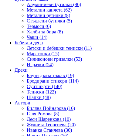
Алуминиеви бутилки (96)
Метални канчета (62)
Метални бутилки (8)
Стъклени бутилки (5)
Термоси (6)
Халби за бира (8)
Чаши (14)
Бебета и деца
Детски и бебешки тениски (11)
Маратонки (15)
Силиконови гризалки (53)
Играчки (54)
Дрехи
Блузи дълъг ръкав (19)
Бродирани стикери (114)
Суитшърти (140)
Тениски (122)
Шапки (48)
Автори
Биляна Пойнарова (16)
Галя Ромова (8)
Деси Шаренкова (10)
Жулиета Георгиева (20)
Иванка Станчева (30)
Ирина Пандева (56)