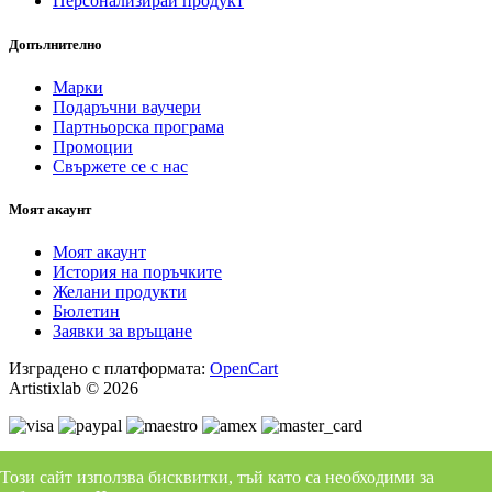
Персонализирай продукт
Допълнително
Марки
Подаръчни ваучери
Партньорска програма
Промоции
Свържете се с нас
Моят акаунт
Моят акаунт
История на поръчките
Желани продукти
Бюлетин
Заявки за връщане
Изградено с платформата:
OpenCart
Artistixlab © 2026
Този сайт използва бисквитки, тъй като са необходими за