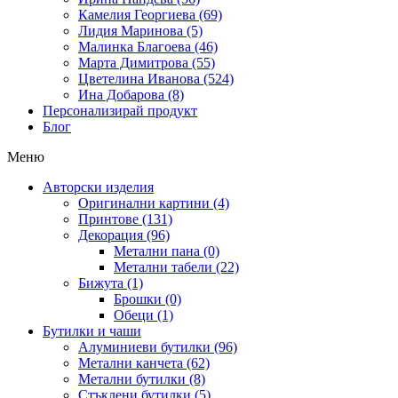
Камелия Георгиева (69)
Лидия Маринова (5)
Малинка Благоева (46)
Марта Димитрова (55)
Цветелина Иванова (524)
Ина Добарова (8)
Персонализирай продукт
Блог
Меню
Авторски изделия
Оригинални картини (4)
Принтове (131)
Декорация (96)
Метални пана (0)
Метални табели (22)
Бижута (1)
Брошки (0)
Обеци (1)
Бутилки и чаши
Алуминиеви бутилки (96)
Метални канчета (62)
Метални бутилки (8)
Стъклени бутилки (5)