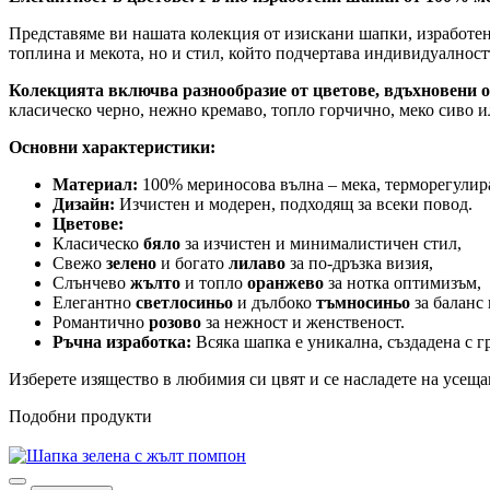
Представяме ви нашата колекция от изискани шапки, изработен
топлина и мекота, но и стил, който подчертава индивидуалност
Колекцията включва разнообразие от цветове, вдъхновени 
класическо черно, нежно кремаво, топло горчично, меко сиво и
Основни характеристики:
Материал:
100% мериносова вълна – мека, терморегулир
Дизайн:
Изчистен и модерен, подходящ за всеки повод.
Цветове:
Класическо
бяло
за изчистен и минималистичен стил,
Свежо
зелено
и богато
лилаво
за по-дръзка визия,
Слънчево
жълто
и топло
оранжево
за нотка оптимизъм,
Елегантно
светлосиньо
и дълбоко
тъмносиньо
за баланс 
Романтично
розово
за нежност и женственост.
Ръчна изработка:
Всяка шапка е уникална, създадена с г
Изберете изящество в любимия си цвят и се насладете на усеща
Подобни продукти