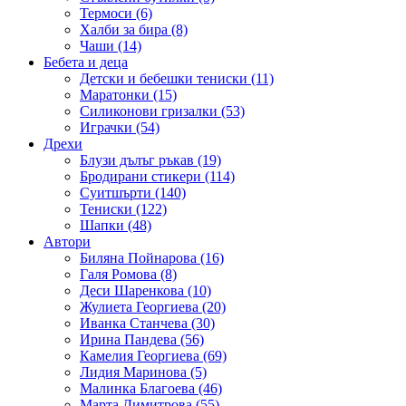
Термоси (6)
Халби за бира (8)
Чаши (14)
Бебета и деца
Детски и бебешки тениски (11)
Маратонки (15)
Силиконови гризалки (53)
Играчки (54)
Дрехи
Блузи дълъг ръкав (19)
Бродирани стикери (114)
Суитшърти (140)
Тениски (122)
Шапки (48)
Автори
Биляна Пойнарова (16)
Галя Ромова (8)
Деси Шаренкова (10)
Жулиета Георгиева (20)
Иванка Станчева (30)
Ирина Пандева (56)
Камелия Георгиева (69)
Лидия Маринова (5)
Малинка Благоева (46)
Марта Димитрова (55)