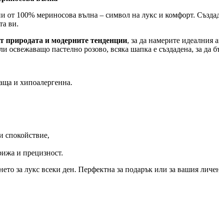
и от 100% мериносова вълна – символ на лукс и комфорт. Създад
та ви.
от природата и модерните тенденции
, за да намерите идеалния 
ли освежаващо пастелно розово, всяка шапка е създадена, за да 
аща и хипоалергенна.
и спокойствие,
рижа и прецизност.
нето за лукс всеки ден. Перфектна за подарък или за вашия личе