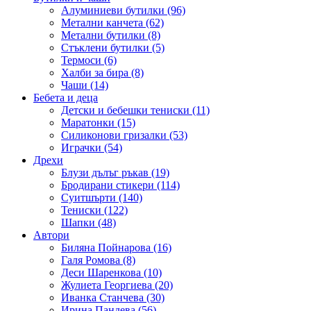
Алуминиеви бутилки (96)
Метални канчета (62)
Метални бутилки (8)
Стъклени бутилки (5)
Термоси (6)
Халби за бира (8)
Чаши (14)
Бебета и деца
Детски и бебешки тениски (11)
Маратонки (15)
Силиконови гризалки (53)
Играчки (54)
Дрехи
Блузи дълъг ръкав (19)
Бродирани стикери (114)
Суитшърти (140)
Тениски (122)
Шапки (48)
Автори
Биляна Пойнарова (16)
Галя Ромова (8)
Деси Шаренкова (10)
Жулиета Георгиева (20)
Иванка Станчева (30)
Ирина Пандева (56)