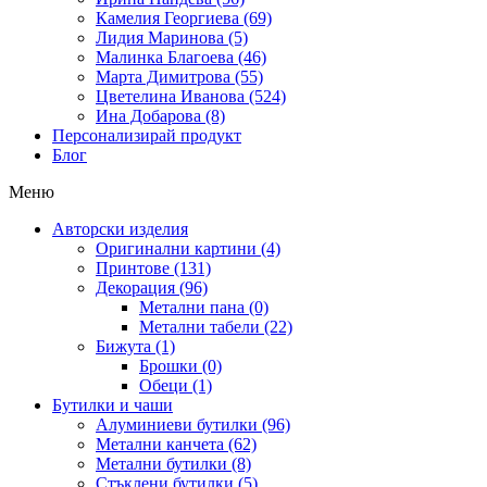
Камелия Георгиева (69)
Лидия Маринова (5)
Малинка Благоева (46)
Марта Димитрова (55)
Цветелина Иванова (524)
Ина Добарова (8)
Персонализирай продукт
Блог
Меню
Авторски изделия
Оригинални картини (4)
Принтове (131)
Декорация (96)
Метални пана (0)
Метални табели (22)
Бижута (1)
Брошки (0)
Обеци (1)
Бутилки и чаши
Алуминиеви бутилки (96)
Метални канчета (62)
Метални бутилки (8)
Стъклени бутилки (5)