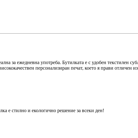
еална за ежедневна употреба. Бутилката е с удобен текстилен с
 висококачествен персонализиран печат, което я прави отличен и
илка е стилно и екологично решение за всеки ден!