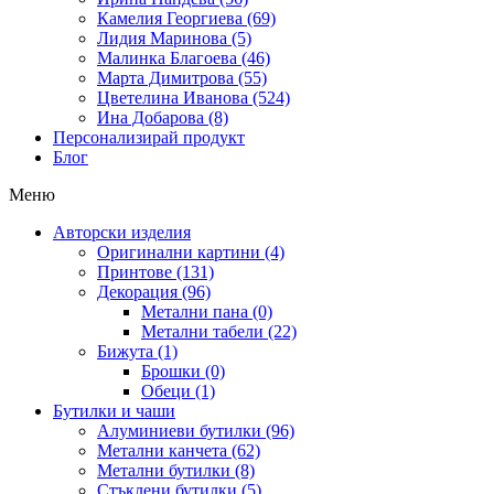
Камелия Георгиева (69)
Лидия Маринова (5)
Малинка Благоева (46)
Марта Димитрова (55)
Цветелина Иванова (524)
Ина Добарова (8)
Персонализирай продукт
Блог
Меню
Авторски изделия
Оригинални картини (4)
Принтове (131)
Декорация (96)
Метални пана (0)
Метални табели (22)
Бижута (1)
Брошки (0)
Обеци (1)
Бутилки и чаши
Алуминиеви бутилки (96)
Метални канчета (62)
Метални бутилки (8)
Стъклени бутилки (5)