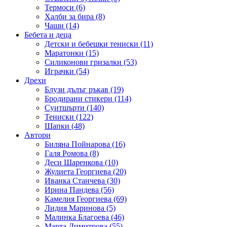
Термоси (6)
Халби за бира (8)
Чаши (14)
Бебета и деца
Детски и бебешки тениски (11)
Маратонки (15)
Силиконови гризалки (53)
Играчки (54)
Дрехи
Блузи дълъг ръкав (19)
Бродирани стикери (114)
Суитшърти (140)
Тениски (122)
Шапки (48)
Автори
Биляна Пойнарова (16)
Галя Ромова (8)
Деси Шаренкова (10)
Жулиета Георгиева (20)
Иванка Станчева (30)
Ирина Пандева (56)
Камелия Георгиева (69)
Лидия Маринова (5)
Малинка Благоева (46)
Марта Димитрова (55)