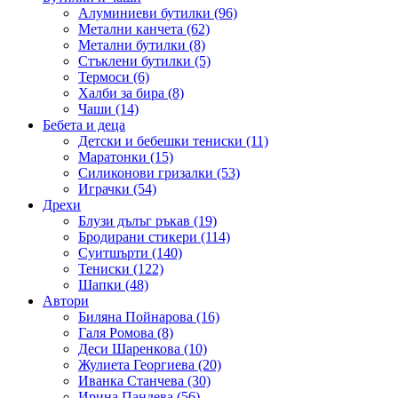
Алуминиеви бутилки (96)
Метални канчета (62)
Метални бутилки (8)
Стъклени бутилки (5)
Термоси (6)
Халби за бира (8)
Чаши (14)
Бебета и деца
Детски и бебешки тениски (11)
Маратонки (15)
Силиконови гризалки (53)
Играчки (54)
Дрехи
Блузи дълъг ръкав (19)
Бродирани стикери (114)
Суитшърти (140)
Тениски (122)
Шапки (48)
Автори
Биляна Пойнарова (16)
Галя Ромова (8)
Деси Шаренкова (10)
Жулиета Георгиева (20)
Иванка Станчева (30)
Ирина Пандева (56)