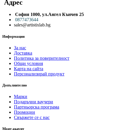
Адрес
София 1000,
ул.
Ангел Кънчев 25
0
877473644
sales@artistixlab.bg
Информация
За нас
Доставка
Политика за поверителност
Общи условия
Карта на сайта
Персонализирай продукт
Допълнително
Марки
Подаръчни ваучери
Партньорска програма
Промоции
Свържете се с нас
Моят акаунт