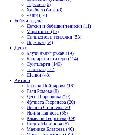
Термоси (6)
Халби за бира (8)
Чаши (14)
Бебета и деца
Детски и бебешки тениски (11)
Маратонки (15)
Силиконови гризалки (53)
Играчки (54)
Дрехи
Блузи дълъг ръкав (19)
Бродирани стикери (114)
Суитшърти (140)
Тениски (122)
Шапки (48)
Автори
Биляна Пойнарова (16)
Галя Ромова (8)
Деси Шаренкова (10)
Жулиета Георгиева (20)
Иванка Станчева (30)
Ирина Пандева (56)
Камелия Георгиева (69)
Лидия Маринова (5)
Малинка Благоева (46)
Марта Димитрова (55)