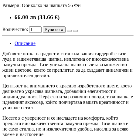
Размери: Обиколко на шапката 56 Фи
66.00 лв (33.66 €)
Количество:
Купи сега
Описание
Добавете нотка на радост и стил към вашия гардероб с тази
луда и зашеметяваща шапка, изплетена от висококачествена
памучна прежда. Тази уникална шапка съчетава множество
живи цветове, които се преплитат, за да създадат динамичен и
привлекателен дизайн.
Центърът на вниманието е красиво изработеното цвете, което
деликатно украсява шапката, добавяйки елегантност и
индивидуалност. Перфектна за различни поводи, тази шапка е
идеалният аксесоар, който подчертава вашата креативност и
уникален стил.
Носете я с увереност и се насладете на комфорта, който
предлага висококачествената памучна прежда. Тази шапка е
не само стилна, но и изключително удобна, идеална за всяко
време и настроение.