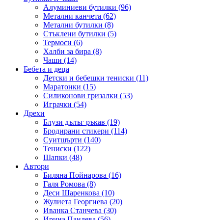
Алуминиеви бутилки (96)
Метални канчета (62)
Метални бутилки (8)
Стъклени бутилки (5)
Термоси (6)
Халби за бира (8)
Чаши (14)
Бебета и деца
Детски и бебешки тениски (11)
Маратонки (15)
Силиконови гризалки (53)
Играчки (54)
Дрехи
Блузи дълъг ръкав (19)
Бродирани стикери (114)
Суитшърти (140)
Тениски (122)
Шапки (48)
Автори
Биляна Пойнарова (16)
Галя Ромова (8)
Деси Шаренкова (10)
Жулиета Георгиева (20)
Иванка Станчева (30)
Ирина Пандева (56)