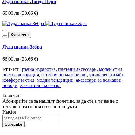
Луда шапка Линда Пери
66.00 лв (33.66 €)
Купи сега
Луда шапка Зебра
66.00 лв (33.66 €)
Етикети:
ръчна изработка
,
плетени аксесоари
,
моден стил
,
цветна декорация
,
естествени материали
,
уникален дизайн
,
комфорт и стил
,
модни тенденции
,
аксесоари за всякакви
поводи
,
елегантен аксесоар.
Бюлетин
Абонирайте се за нашият бюлетин, за да сте в течение с
тeкущи намаления и нови продукти
Имейл
Subscribe