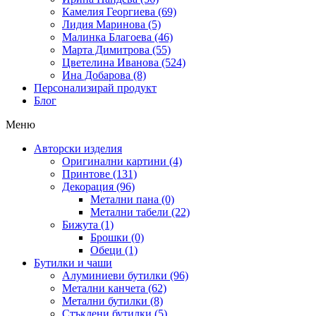
Камелия Георгиева (69)
Лидия Маринова (5)
Малинка Благоева (46)
Марта Димитрова (55)
Цветелина Иванова (524)
Ина Добарова (8)
Персонализирай продукт
Блог
Меню
Авторски изделия
Оригинални картини (4)
Принтове (131)
Декорация (96)
Метални пана (0)
Метални табели (22)
Бижута (1)
Брошки (0)
Обеци (1)
Бутилки и чаши
Алуминиеви бутилки (96)
Метални канчета (62)
Метални бутилки (8)
Стъклени бутилки (5)