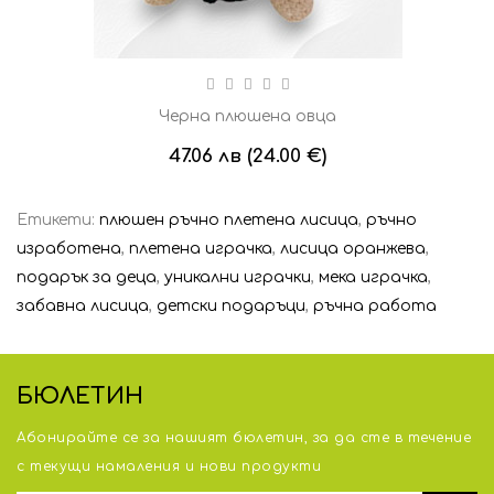
Черна плюшена овца
47.06 лв (24.00 €)
Етикети:
плюшен ръчно плетена лисица
,
ръчно
изработена
,
плетена играчка
,
лисица оранжева
,
подарък за деца
,
уникални играчки
,
мека играчка
,
забавна лисица
,
детски подаръци
,
ръчна работа
БЮЛЕТИН
Абонирайте се за нашият бюлетин, за да сте в течение
с тeкущи намаления и нови продукти