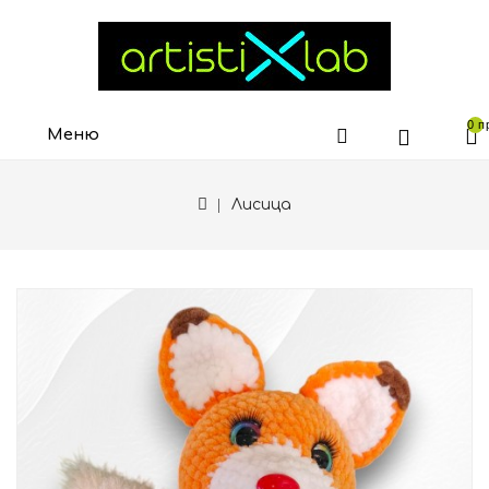
0 п
Меню
Лисица