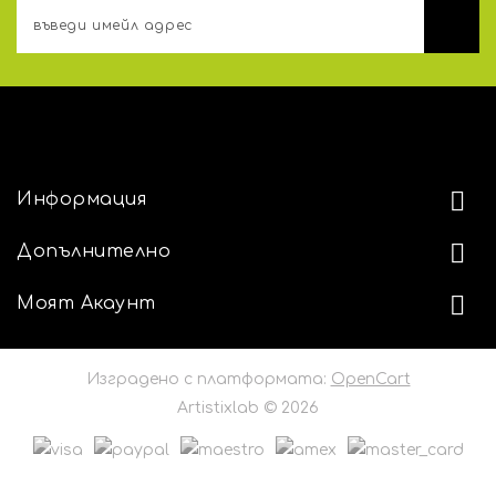
АДРЕС
Информация
Допълнително
Моят Акаунт
Изградено с платформата:
OpenCart
Artistixlab © 2026