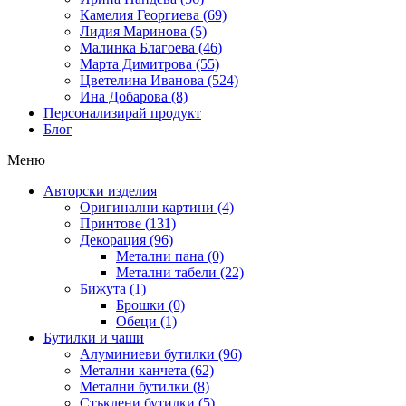
Камелия Георгиева (69)
Лидия Маринова (5)
Малинка Благоева (46)
Марта Димитрова (55)
Цветелина Иванова (524)
Ина Добарова (8)
Персонализирай продукт
Блог
Меню
Авторски изделия
Оригинални картини (4)
Принтове (131)
Декорация (96)
Метални пана (0)
Метални табели (22)
Бижута (1)
Брошки (0)
Обеци (1)
Бутилки и чаши
Алуминиеви бутилки (96)
Метални канчета (62)
Метални бутилки (8)
Стъклени бутилки (5)