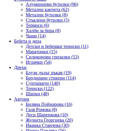
Алуминиеви бутилки (96)
Метални канчета (62)
Метални бутилки (8)
Стъклени бутилки (5)
Термоси (6)
Халби за бира (8)
Чаши (14)
Бебета и деца
Детски и бебешки тениски (11)
Маратонки (15)
Силиконови гризалки (53)
Играчки (54)
Дрехи
Блузи дълъг ръкав (19)
Бродирани стикери (114)
Суитшърти (140)
Тениски (122)
Шапки (48)
Автори
Биляна Пойнарова (16)
Галя Ромова (8)
Деси Шаренкова (10)
Жулиета Георгиева (20)
Иванка Станчева (30)
Ирина Пандева (56)