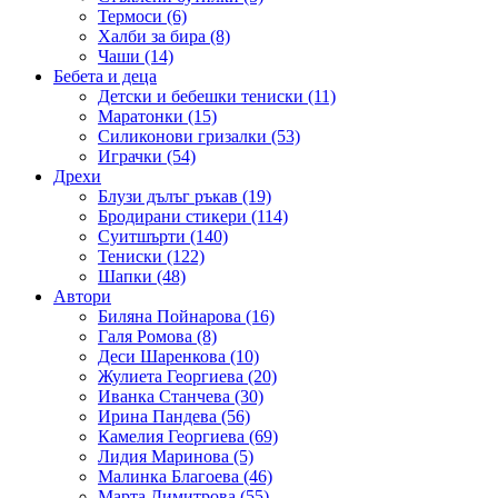
Термоси (6)
Халби за бира (8)
Чаши (14)
Бебета и деца
Детски и бебешки тениски (11)
Маратонки (15)
Силиконови гризалки (53)
Играчки (54)
Дрехи
Блузи дълъг ръкав (19)
Бродирани стикери (114)
Суитшърти (140)
Тениски (122)
Шапки (48)
Автори
Биляна Пойнарова (16)
Галя Ромова (8)
Деси Шаренкова (10)
Жулиета Георгиева (20)
Иванка Станчева (30)
Ирина Пандева (56)
Камелия Георгиева (69)
Лидия Маринова (5)
Малинка Благоева (46)
Марта Димитрова (55)