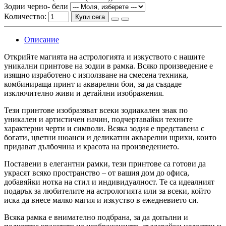
Зодии черно- бели
Количество:
Купи сега
Описание
Открийте магията на астрологията и изкуството с нашите
уникални принтове на зодии в рамка. Всяко произведение е
изящно изработено с използване на смесена техника,
комбинираща принт и акварелни бои, за да създаде
изключително живи и детайлни изображения.
Тези принтове изобразяват всеки зодиакален знак по
уникален и артистичен начин, подчертавайки техните
характерни черти и символи. Всяка зодия е представена с
богати, цветни нюанси и деликатни акварелни щрихи, които
придават дълбочина и красота на произведението.
Поставени в елегантни рамки, тези принтове са готови да
украсят всяко пространство – от вашия дом до офиса,
добавяйки нотка на стил и индивидуалност. Те са идеалният
подарък за любителите на астрологията или за всеки, който
иска да внесе малко магия и изкуство в ежедневието си.
Всяка рамка е внимателно подбрана, за да допълни и