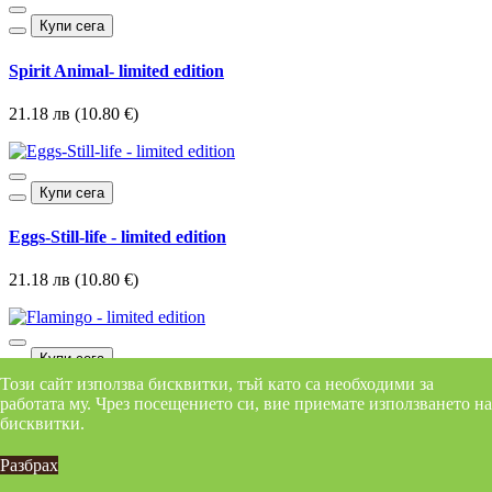
Купи сега
Spirit Animal- limited edition
21.18 лв (10.80 €)
Купи сега
Eggs-Still-life - limited edition
21.18 лв (10.80 €)
Купи сега
Този сайт използва бисквитки, тъй като са необходими за
Flamingo - limited edition
работата му. Чрез посещението си, вие приемате използването на
бисквитки.
21.18 лв (10.80 €)
Разбрах