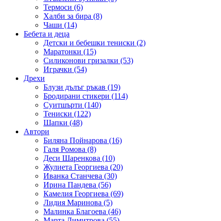
Термоси (6)
Халби за бира (8)
Чаши (14)
Бебета и деца
Детски и бебешки тениски (2)
Маратонки (15)
Силиконови гризалки (53)
Играчки (54)
Дрехи
Блузи дълъг ръкав (19)
Бродирани стикери (114)
Суитшърти (140)
Тениски (122)
Шапки (48)
Автори
Биляна Пойнарова (16)
Галя Ромова (8)
Деси Шаренкова (10)
Жулиета Георгиева (20)
Иванка Станчева (30)
Ирина Пандева (56)
Камелия Георгиева (69)
Лидия Маринова (5)
Малинка Благоева (46)
Марта Димитрова (55)