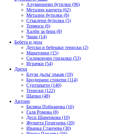
Алуминиеви бутилки (96)
Метални канчета (62)
Метални бутилки (8)
Стъклени бутилки (5)
Термоси (6)
Халби за бира (8)
Чаши (14)
Бебета и деца
Детски и бебешки тениски (2)
Маратонки (15)
Силиконови гризалки (53)
Играчки (54)
Дрехи
Блузи дълъг ръкав (19)
Бродирани стикери (114)
Суитшърти (140)
Тениски (122)
Шапки (48)
Автори
Биляна Пойнарова (16)
Галя Ромова (8)
Деси Шаренкова (10)
Жулиета Георгиева (20)
Иванка Станчева (30)
Ирина Пандева (56)