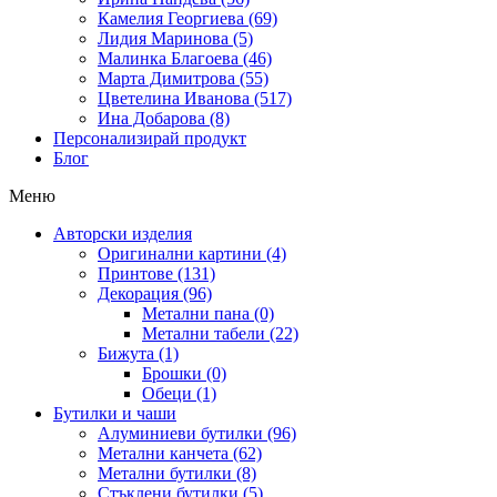
Камелия Георгиева (69)
Лидия Маринова (5)
Малинка Благоева (46)
Марта Димитрова (55)
Цветелина Иванова (517)
Ина Добарова (8)
Персонализирай продукт
Блог
Меню
Авторски изделия
Оригинални картини (4)
Принтове (131)
Декорация (96)
Метални пана (0)
Метални табели (22)
Бижута (1)
Брошки (0)
Обеци (1)
Бутилки и чаши
Алуминиеви бутилки (96)
Метални канчета (62)
Метални бутилки (8)
Стъклени бутилки (5)