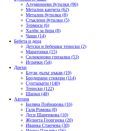
Алуминиеви бутилки (96)
Метални канчета (62)
Метални бутилки (8)
Стъклени бутилки (5)
Термоси (6)
Халби за бира (8)
Чаши (14)
Бебета и деца
Детски и бебешки тениски (2)
Маратонки (15)
Силиконови гризалки (53)
Играчки (54)
Дрехи
Блузи дълъг ръкав (19)
Бродирани стикери (114)
Суитшърти (140)
Тениски (122)
Шапки (48)
Автори
Биляна Пойнарова (16)
Галя Ромова (8)
Деси Шаренкова (10)
Жулиета Георгиева (20)
Иванка Станчева (30)
Ирина Пандева (56)