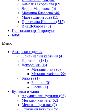
Камелия Георгиева (69)
Лидия Маринова (5)
Малинка Благоева (46)
Марта Димитрова (55)
Цветелина Иванова (517)
Ина Добарова (8)
Персонализирай продукт
Блог
Меню
Авторски изделия
Оригинални картини (4)
Принтове (131)
Декорация (96)
Метални пана (0)
Метални табели (22)
Бижута (1)
Брошки (0)
Обеци (1)
Бутилки и чаши
Алуминиеви бутилки (96)
Метални канчета (62)
Метални бутилки (8)
Стъклени бутилки (5)