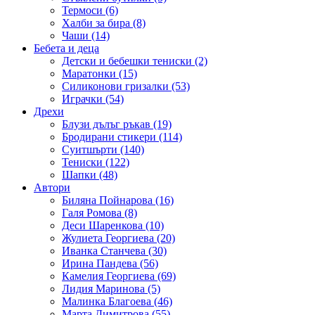
Термоси (6)
Халби за бира (8)
Чаши (14)
Бебета и деца
Детски и бебешки тениски (2)
Маратонки (15)
Силиконови гризалки (53)
Играчки (54)
Дрехи
Блузи дълъг ръкав (19)
Бродирани стикери (114)
Суитшърти (140)
Тениски (122)
Шапки (48)
Автори
Биляна Пойнарова (16)
Галя Ромова (8)
Деси Шаренкова (10)
Жулиета Георгиева (20)
Иванка Станчева (30)
Ирина Пандева (56)
Камелия Георгиева (69)
Лидия Маринова (5)
Малинка Благоева (46)
Марта Димитрова (55)