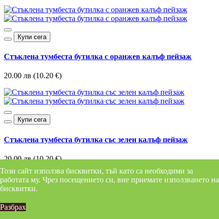
Купи сега
Стъклена тумбеста бутилка с оранжев калъф пейзаж
20.00 лв (10.20 €)
Купи сега
Стъклена тумбеста бутилка със зелен калъф пейзаж
20.00 лв (10.20 €)
Този сайт използва бисквитки, тъй като са необходими за
работата му. Чрез посещението си, вие приемате използването на
бисквитки.
Купи сега
Разбрах
Термос бутилка Тигър