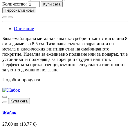
Количество:
Купи сега
Персонализирай
Описание
Бяла емайлирана метална чаша със сребрист кант с височина 8
см и диаметър 8.5 см. Тази чаша съчетава здравината на
метала и класическия винтидж стил на емайлираното
покритие. Идеална за ежедневно ползване или за подарък, тя е
устойчива и подходяща за горещи и студени напитки.
Перфектна за приключенци, къмпинг ентусиасти или просто
за уютно домашно ползване.
Подобни продукти
Купи сега
Жабок
27.00 лв (13.77 €)