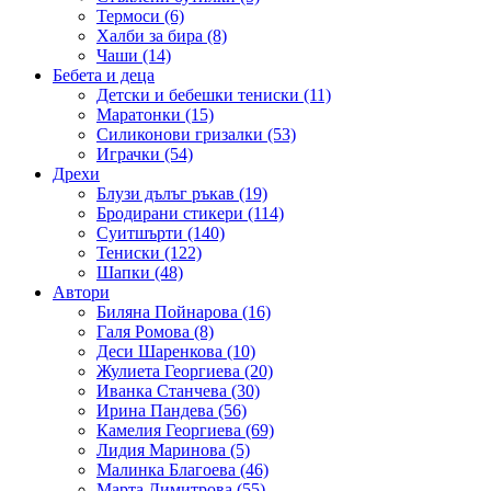
Термоси (6)
Халби за бира (8)
Чаши (14)
Бебета и деца
Детски и бебешки тениски (11)
Маратонки (15)
Силиконови гризалки (53)
Играчки (54)
Дрехи
Блузи дълъг ръкав (19)
Бродирани стикери (114)
Суитшърти (140)
Тениски (122)
Шапки (48)
Автори
Биляна Пойнарова (16)
Галя Ромова (8)
Деси Шаренкова (10)
Жулиета Георгиева (20)
Иванка Станчева (30)
Ирина Пандева (56)
Камелия Георгиева (69)
Лидия Маринова (5)
Малинка Благоева (46)
Марта Димитрова (55)