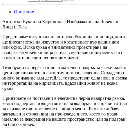
Описание
Авторски Букви на Кирилица с Изображения на Човешки
Лица и Тела
Представяме ви уникални авторски букви на кирилица, които
ще внесат нотка на изкуство и креативност във вашия дом
или офис. Всяка буква е внимателно проектирана да
изобразява човешки лица и тела, съчетавайки писмеността с
изкуството по един неповторим начин.
Тези букви са перфектният тематичен подарък за всеки, който
цени оригиналните и артистични произведения. Създадени с
много внимание към детайла, те представят една нова и свежа
интерпретация на кирилицата, вдъхвайки живот на всяка
буква.
Принтовете са поставени в елегантна черна квадратна рамка,
която подчертава изяществото на всяка буква и я прави готова
за окачване или поставяне на видно място. Рамката добавя
завършен и стилен вид на произведението, което го прави
идеално за декорация на вашето пространство или за подарък
на близък човек.