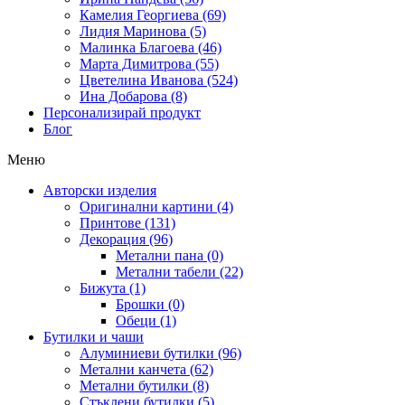
Камелия Георгиева (69)
Лидия Маринова (5)
Малинка Благоева (46)
Марта Димитрова (55)
Цветелина Иванова (524)
Ина Добарова (8)
Персонализирай продукт
Блог
Меню
Авторски изделия
Оригинални картини (4)
Принтове (131)
Декорация (96)
Метални пана (0)
Метални табели (22)
Бижута (1)
Брошки (0)
Обеци (1)
Бутилки и чаши
Алуминиеви бутилки (96)
Метални канчета (62)
Метални бутилки (8)
Стъклени бутилки (5)