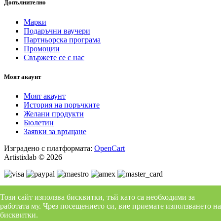
Допълнително
Марки
Подаръчни ваучери
Партньорска програма
Промоции
Свържете се с нас
Моят акаунт
Моят акаунт
История на поръчките
Желани продукти
Бюлетин
Заявки за връщане
Изградено с платформата:
OpenCart
Artistixlab © 2026
Този сайт използва бисквитки, тъй като са необходими за
работата му. Чрез посещението си, вие приемате използването на
Facebook
бисквитки.
Instagram