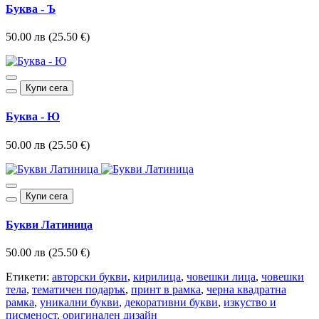
Буква - Ъ
50.00 лв (25.50 €)
Купи сега
Буква - Ю
50.00 лв (25.50 €)
Купи сега
Букви Латиница
50.00 лв (25.50 €)
Етикети:
авторски букви
,
кирилица
,
човешки лица
,
човешки
тела
,
тематичен подарък
,
принт в рамка
,
черна квадратна
рамка
,
уникални букви
,
декоративни букви
,
изкуство и
писменост
,
оригинален дизайн