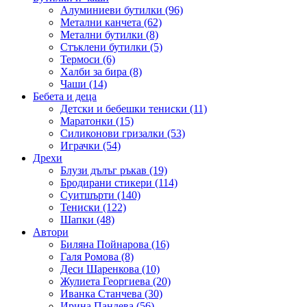
Алуминиеви бутилки (96)
Метални канчета (62)
Метални бутилки (8)
Стъклени бутилки (5)
Термоси (6)
Халби за бира (8)
Чаши (14)
Бебета и деца
Детски и бебешки тениски (11)
Маратонки (15)
Силиконови гризалки (53)
Играчки (54)
Дрехи
Блузи дълъг ръкав (19)
Бродирани стикери (114)
Суитшърти (140)
Тениски (122)
Шапки (48)
Автори
Биляна Пойнарова (16)
Галя Ромова (8)
Деси Шаренкова (10)
Жулиета Георгиева (20)
Иванка Станчева (30)
Ирина Пандева (56)